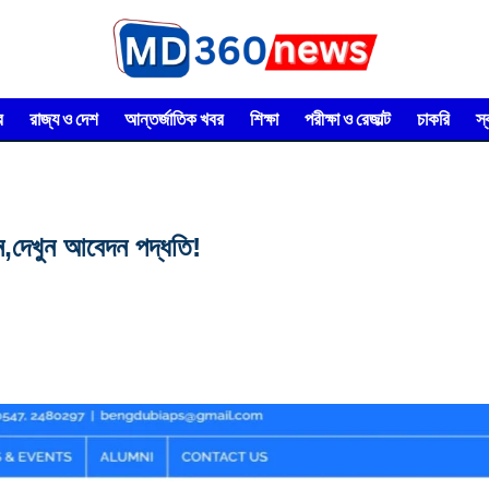
র
রাজ্য ও দেশ
আন্তর্জাতিক খবর
শিক্ষা
পরীক্ষা ও রেজাল্ট
চাকরি
স
ন,দেখুন আবেদন পদ্ধতি!