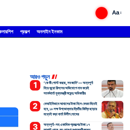
Aa
্কলারশিপ
প্রকল্প
অনলাইন ইনকাম
আরও পড়ুন
‘কে কী পোস্ট করছে, সব জানি’— অন্নপূর্ণা
নিয়ে ভুয়ো রিলসের অভিযোগে নাম করেই
সতর্কবার্তা মুখ্যমন্ত্রী শুভেন্দু অধিকারীর
বেআইনিভাবে আবাসের টাকা নিলে ফেরত দিতেই
হবে, ১৮ লক্ষ উপভোক্তার দ্বিতীয় কিস্তি ছাড়ার
মধ্যেই কড়া বার্তা দিলীপ ঘোষের
অন্নপূর্ণা-সহ একাধিক প্রকল্পের টাকা ১৭
আগস্ট থেকে, বড় ঘোষণা মুখ্যমন্ত্রী শুভেন্দু