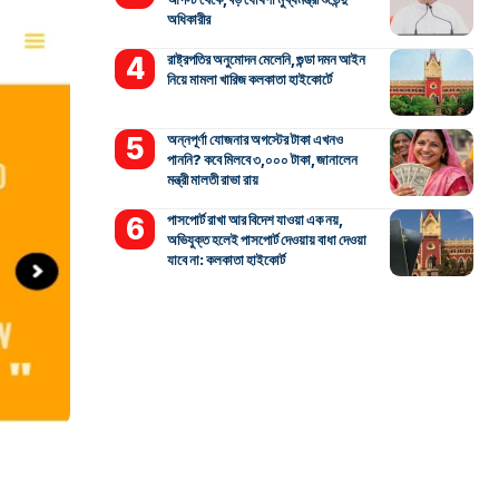
অধিকারীর
রাষ্ট্রপতির অনুমোদন মেলেনি, গুন্ডা দমন আইন
নিয়ে মামলা খারিজ কলকাতা হাইকোর্টে
অন্নপূর্ণা যোজনার অগস্টের টাকা এখনও
পাননি? কবে মিলবে ৩,০০০ টাকা, জানালেন
মন্ত্রী মালতী রাভা রায়
পাসপোর্ট রাখা আর বিদেশ যাওয়া এক নয়,
অভিযুক্ত হলেই পাসপোর্ট দেওয়ায় বাধা দেওয়া
যাবে না: কলকাতা হাইকোর্ট