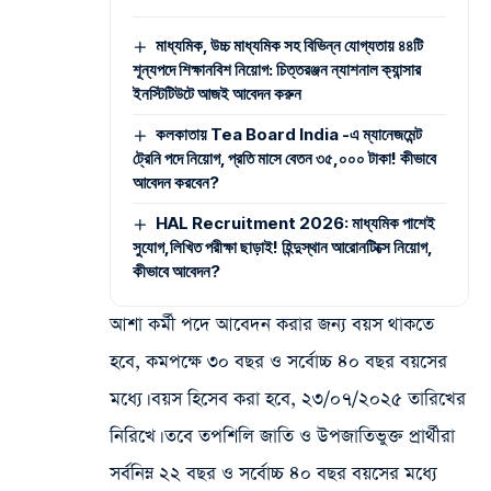
মাধ্যমিক, উচ্চ মাধ্যমিক সহ বিভিন্ন যোগ্যতায় ৪৪টি
শূন্যপদে শিক্ষানবিশ নিয়োগ: চিত্তরঞ্জন ন্যাশনাল ক্যান্সার
ইনস্টিটিউটে আজই আবেদন করুন
কলকাতায় Tea Board India -এ ম্যানেজমেন্ট
ট্রেনি পদে নিয়োগ, প্রতি মাসে বেতন ৩৫,০০০ টাকা! কীভাবে
আবেদন করবেন?
HAL Recruitment 2026: মাধ্যমিক পাশেই
সুযোগ,লিখিত পরীক্ষা ছাড়াই! হিন্দুস্থান আরোনটিক্সে নিয়োগ,
কীভাবে আবেদন?
আশা কর্মী পদে আবেদন করার জন্য বয়স থাকতে
হবে, কমপক্ষে ৩০ বছর ও সর্বোচ্চ ৪০ বছর বয়সের
মধ্যে। বয়স হিসেব করা হবে, ২৩/০৭/২০২৫ তারিখের
নিরিখে। তবে তপশিলি জাতি ও উপজাতিভুক্ত প্রার্থীরা
সর্বনিম্ন ২২ বছর ও সর্বোচ্চ ৪০ বছর বয়সের মধ্যে