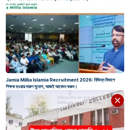
চাকরি
Jamia Millia Islamia Recruitment 2026: বিভিন্ন বিভাগে
শিক্ষক হওয়ার দারুণ সুযোগ, আজই আবেদন করুন।
মসজিদের মাইক কেন খুলছে পুলিশ?
ডিজিপির কাছে জবাব চাইলেন নওশাদ
সিদ্দিকী; ব্যাখ্যা না মিললে আইনি পদক্ষেপের
ইঙ্গিত