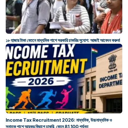
চাকরি
১৮ হাজার টাকা বেতনে মাধ্যমিক পাশে সরকারি চাকরির সুযোগ: আজই আবেদন করুন!
চাকরি
Income Tax Recruitment 2026: মাধ্যমিক, উচ্চমাধ্যমিক ও
স্নাতক পাশে আয়কর বিভাগে চাকরি, বেতন 81,100 পর্যন্ত