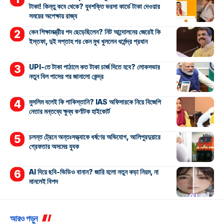
টাকা! কিন্তু কবে থেকে? যুবশক্তি ভরসা কার্ডে টাকা দেওয়ার
সময়ের অপেক্ষায় রাজ্য
কেন শিক্ষামন্ত্রীর পদ ছেড়েছিলেন? নিট আন্দোলনের জেরেই কি
ইস্তফা, দুই সপ্তাহ পর কেন মুখ খুললেন ধর্মেন্দ্র প্রধান
UPI-তে টাকা পাঠালে কত টাকা চার্জ দিতে হবে? লোকসভার
নতুন বিল পাসের পর জানালো কেন্দ্র
মুসলিম বলেই কি পাকিস্তানি? IAS অফিসারকে নিয়ে বিজেপি
নেতার মন্তব্যে ক্ষুব্ধ কর্ণাটক হাইকোর্ট
চলন্ত ট্রেনে অন্তঃসত্ত্বাকে ধর্ষণের অভিযোগ, আলিপুরদুয়ারে
গ্রেফতার অসমের যুবক
AI দিয়ে ছবি-ভিডিও বানান? জারি হলো নতুন কড়া নিয়ম, না
মানলেই বিপদ
আরও পড়ুন