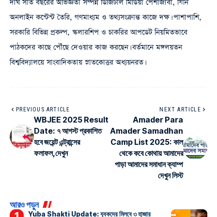
দীর্ঘ সাত বছরের অভিজ্ঞতা সম্পন্ন ডিজিটাল মিডিয়া পেশাজীবী, যিনি
অনলাইন কন্টেন্ট তৈরি, গণমাধ্যম ও তথ্যসংক্রান্ত কাজে দক্ষ। পাশাপাশি,
সরকারি বিভিন্ন প্রকল্প, স্কলারশিপ ও চাকরির আপডেট নিয়মিতভাবে
পাঠকদের কাছে পৌঁছে দেওয়ার কাজ করছেন। বর্তমানে মঙ্গলয়তন
বিশ্ববিদ্যালয়ে সাংবাদিকতায় স্নাতকোত্তর অধ্যয়নরত।
PREVIOUS ARTICLE
NEXT ARTICLE
WBJEE 2025 Result
Amader Para
Date: ৭ আগস্ট প্রকাশিত
Amader Samadhan
হবে জয়েন্ট এন্ট্রান্সের
Camp List 2025: কাল
ফলাফল,দেখুন
থেকে কবে কোথায় আমাদের
পাড়া আমাদের সমাধান ক্যাম্প
দেখুন লিস্ট
আরও পড়ুন
Yuba Shakti Update: যুবকদের মিলবে ৩ হাজার