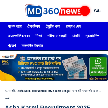
Aa
প্রথম পাতা
টেক টিপস
ট্রেন্ডিং খবর
রাজ্য ও দেশ
আন্তর্জাতিক খবর
শিক্ষা
পরীক্ষা ও রেজাল্ট
চাকরি
স্কলারশিপ
প্রকল্প
অনলাইন ইনকাম
⌂
/
চাকরি
/
Asha Karmi Recruitment 2025 West Bengal: আশা কর্মী পদে চাকরি ২০২৫ মাধ্যমিক পাশে,ব্লকে ব্লকে নিয়োগ,দেখুন!
চাকরি
Asha Karmi Recruitment 2025