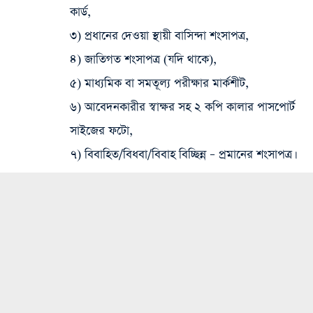
কার্ড,
৩) প্রধানের দেওয়া স্থায়ী বাসিন্দা শংসাপত্র,
৪) জাতিগত শংসাপত্র (যদি থাকে),
৫) মাধ্যমিক বা সমতূল্য পরীক্ষার মার্কশীট,
৬) আবেদনকারীর স্বাক্ষর সহ ২ কপি কালার পাসপোর্ট
সাইজের ফটো,
৭) বিবাহিত/বিধবা/বিবাহ বিচ্ছিন্ন – প্রমানের শংসাপত্র।