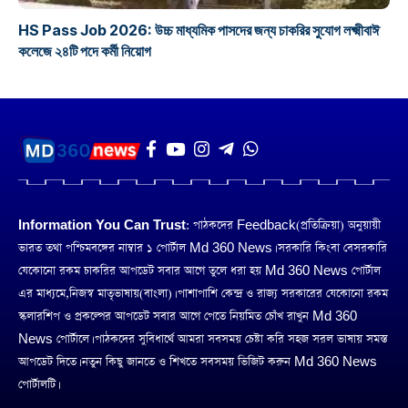
HS Pass Job 2026: উচ্চ মাধ্যমিক পাসদের জন্য চাকরির সুযোগ লক্ষ্মীবাঈ
কলেজে ২৪টি পদে কর্মী নিয়োগ
Information You Can Trust:
পাঠকদের Feedback(প্রতিক্রিয়া) অনুয়ায়ী
ভারত তথা পশ্চিমবঙ্গের নাম্বার ১ পোর্টাল Md 360 News। সরকারি কিংবা বেসরকারি
যেকোনো রকম চাকরির আপডেট সবার আগে তুলে ধরা হয় Md 360 News পোর্টাল
এর মাধ্যমে,নিজস্ব মাতৃভাষায়(বাংলা)। পাশাপাশি কেন্দ্র ও রাজ্য সরকারের যেকোনো রকম
স্কলারশিপ ও প্রকল্পের আপডেট সবার আগে পেতে নিয়মিত চোঁখ রাখুন Md 360
News পোর্টালে। পাঠকদের সুবিধার্থে আমরা সবসময় চেষ্টা করি সহজ সরল ভাষায় সমস্ত
আপডেট দিতে। নতুন কিছু জানতে ও শিখতে সবসময় ভিজিট করুন Md 360 News
পোর্টালটি।