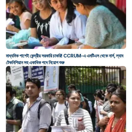
চাকরি
মাধ্যমিক পাশেই কেন্দ্রীয় সরকারি চাকরি! CCRUM-এ এমটিএস থেকে নার্স, ল্যাব
টেকনিশিয়ান সহ একাধিক পদে নিয়োগ শুরু