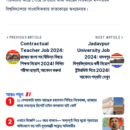
পাঠকদের কাছে পৌঁছে দেওয়ার কাজ করছেন। বর্তমানে মঙ্গলয়তন
বিশ্ববিদ্যালয়ে সাংবাদিকতায় স্নাতকোত্তর অধ্যয়নরত।
PREVIOUS ARTICLE
NEXT ARTICLE
Contractual
Jadavpur
Teacher Job 2024:
University Job
রাজ্যে বাংলা সহ বিভিন্ন বিষয়ে
2024: যাদবপুর
শিক্ষক নিয়োগ 2024! লিখিত
বিশ্ববিদ্যালয়ে কর্মী নিয়োগ
পরীক্ষা ছাড়াই,আবেদন করুন!
ইন্টারভিউ দিয়ে 2024!
আবেদন পদ্ধতি দেখুন
আরও পড়ুন
১১ বেসরকারি ব্লাড ব্যাঙ্কে রক্তদান শিবিরে নিষেধাজ্ঞা, রাজ্যের
কাছে তদন্তের রিপোর্ট চাইল কলকাতা হাই কোর্ট
এখানে বিজেপি ১০০ বছর থাকবে— অন্নপূর্ণা নিয়ে ভুয়ো প্রচারের
অভিযোগে বড় দাবি মুখ্যমন্ত্রী শুভেন্দু অধিকারীর