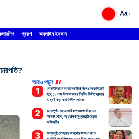
Aa
্কলারশিপ
প্রকল্প
অনলাইন ইনকাম
বিচারপতি?
আরও পড়ুন
বেআইনিভাবে আবাসের টাকা নিলে ফেরত দিতেই
হবে, ১৮ লক্ষ উপভোক্তার দ্বিতীয় কিস্তি ছাড়ার
মধ্যেই কড়া বার্তা দিলীপ ঘোষের
অন্নপূর্ণা-সহ একাধিক প্রকল্পের টাকা ১৭
আগস্ট থেকে, বড় ঘোষণা মুখ্যমন্ত্রী শুভেন্দু
অধিকারীর
অন্নপূর্ণা যোজনার অগস্টের টাকা এখনও
পাননি? কবে মিলবে ৩,০০০ টাকা, জানালেন