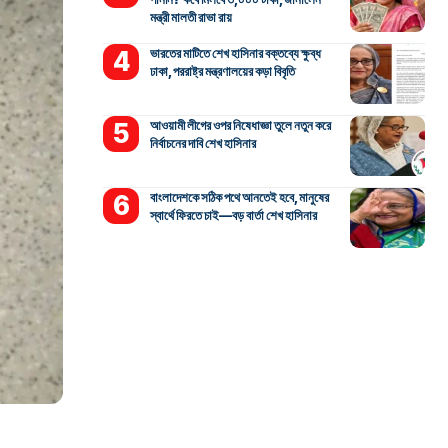
মন্ত্রী মালতী রাভা রায়
ভারতের মাটিতে শেখ হাসিনার বক্তব্যে ক্ষুব্ধ
ঢাকা, পররাষ্ট্র মন্ত্রণালয়ের কড়া বিবৃতি
আওয়ামী লীগের ওপর নিষেধাজ্ঞা তুলে নতুন করে
নির্বাচনের দাবি শেখ হাসিনার
বাংলাদেশকে সঠিক পথে আনতেই হবে, মানুষের
স্বার্থে ফিরতে চাই—বড় বার্তা শেখ হাসিনার