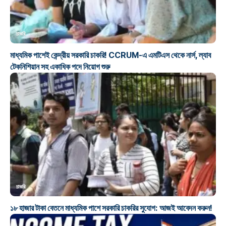
চাকরি
মাধ্যমিক পাশেই কেন্দ্রীয় সরকারি চাকরি! CCRUM-এ এমটিএস থেকে নার্স, ল্যাব
টেকনিশিয়ান সহ একাধিক পদে নিয়োগ শুরু
চাকরি
১৮ হাজার টাকা বেতনে মাধ্যমিক পাশে সরকারি চাকরির সুযোগ: আজই আবেদন করুন!