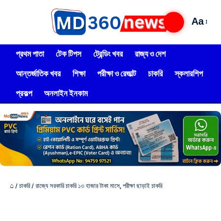
Aa
প্রথম পাতা
টেক টিপস
ট্রেন্ডিং খবর
রাজ্য ও দেশ
আন্তর্জাতিক খবর
শিক্ষা
পরীক্ষা ও রেজাল্ট
চাকরি
স্কলারশিপ
প্রকল্প
অনলাইন ইনকাম
⌂
/
চাকরি
/
রাজ্যে সরকারি চাকরি ১৩ হাজার টাকা মাসে, পরীক্ষা ছাড়াই চাকরি