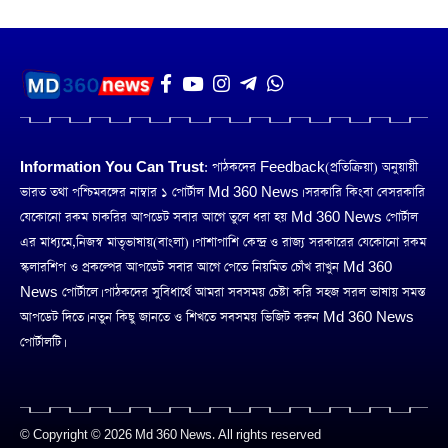
Information You Can Trust:
পাঠকদের Feedback(প্রতিক্রিয়া) অনুয়ায়ী
ভারত তথা পশ্চিমবঙ্গের নাম্বার ১ পোর্টাল Md 360 News। সরকারি কিংবা বেসরকারি
যেকোনো রকম চাকরির আপডেট সবার আগে তুলে ধরা হয় Md 360 News পোর্টাল
এর মাধ্যমে,নিজস্ব মাতৃভাষায়(বাংলা)। পাশাপাশি কেন্দ্র ও রাজ্য সরকারের যেকোনো রকম
স্কলারশিপ ও প্রকল্পের আপডেট সবার আগে পেতে নিয়মিত চোঁখ রাখুন Md 360
News পোর্টালে। পাঠকদের সুবিধার্থে আমরা সবসময় চেষ্টা করি সহজ সরল ভাষায় সমস্ত
আপডেট দিতে। নতুন কিছু জানতে ও শিখতে সবসময় ভিজিট করুন Md 360 News
পোর্টালটি।
© Copyright © 2026 Md 360 News. All rights reserved