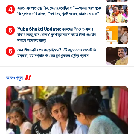
হয়তো হাসপাতালের কিছু জেনে ফেলেছিল ও”—অভয়া স্মরণ মঞ্চে
বিস্ফোরক দাবি মায়ের, “ধর্ষণ নয়, খুনই করেছে আমার মেয়েকে”
Yuba Shakti Update: যুবকদের মিলবে ৩ হাজার
টাকা! কিন্তু কবে থেকে? যুবশক্তি ভরসা কার্ডে টাকা দেওয়ার
সময়ের অপেক্ষায় রাজ্য
কেন শিক্ষামন্ত্রীর পদ ছেড়েছিলেন? নিট আন্দোলনের জেরেই কি
ইস্তফা, দুই সপ্তাহ পর কেন মুখ খুললেন ধর্মেন্দ্র প্রধান
আরও পড়ুন