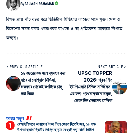
By
EALIASH RAHAMAN
বিগত প্রায় পাঁচ বছর ধরে ডিজিটাল মিডিয়ার কাজের সঙ্গে যুক্ত। দেশ ও
বিদেশের সমস্ত রকম খবরাখবর রাখতে ও তা প্রতিবেদন আকারে লিখতে
অভ্যস্থ।
PREVIOUS ARTICLE
NEXT ARTICLE
১৬ বছরের কম হলে ব্যবহার করা
UPSC TOPPER
যাবে না সোশ্যাল মিডিয়া,
2026: প্রকাশিত
শুক্রবার থেকেই কর্ণাটকে চালু
ইউপিএসসি সিভিল সার্ভিসেস-
নয়া নিয়ম
এর ফল; প্রথম স্থানে অনুজ,
জেনে নিন সেরাদের তালিকা
আরও পড়ুন
বেআইনিভাবে আবাসের টাকা নিলে ফেরত দিতেই হবে, ১৮ লক্ষ
উপভোক্তার দ্বিতীয় কিস্তি ছাড়ার মধ্যেই কড়া বার্তা দিলীপ