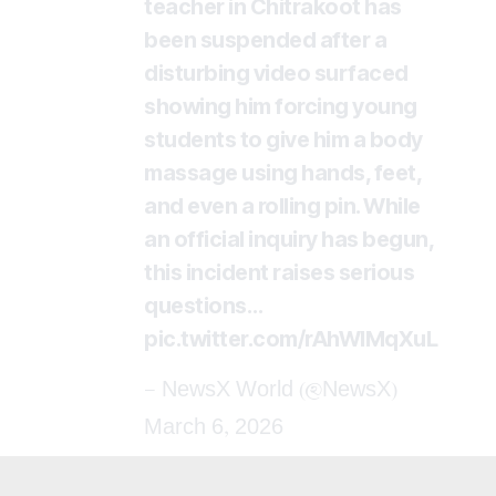
teacher in Chitrakoot has
been suspended after a
disturbing video surfaced
showing him forcing young
students to give him a body
massage using hands, feet,
and even a rolling pin. While
an official inquiry has begun,
this incident raises serious
questions…
pic.twitter.com/rAhWlMqXuL
— NewsX World (@NewsX)
March 6, 2026