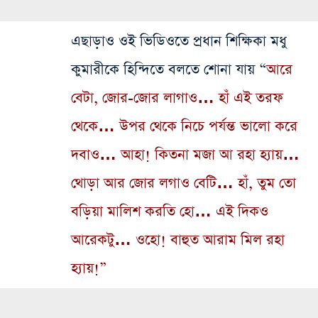
এছাড়াও ওই ভিডিওতে প্রধান শিক্ষিকা মধু
কুমারীকে হিন্দিতে বলতে শোনা যায় “
আরে
বেটা, জোর-জোর লাগাও… হাঁ এই তরফ
থেকে… উপর থেকে নিচে পর্যন্ত ভালো করে
দবাও… আহা! কিতনা মজা আ রহা হ্যায়…
থোড়া আর জোর লগাও বেটি… হাঁ, তুম তো
বড়িয়া মালিশ করতি হো… এই দিকও
আরেকটু… ওহো! বাহুত আরাম মিল রহা
হ্যায়!”