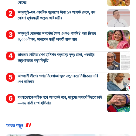
ঘোষের
অন্নপূর্ণা-সহ একাধিক প্রকল্পের টাকা ১৭ আগস্ট থেকে, বড়
ঘোষণা মুখ্যমন্ত্রী শুভেন্দু অধিকারীর
অন্নপূর্ণা যোজনার অগস্টের টাকা এখনও পাননি? কবে মিলবে
৩,০০০ টাকা, জানালেন মন্ত্রী মালতী রাভা রায়
ভারতের মাটিতে শেখ হাসিনার বক্তব্যে ক্ষুব্ধ ঢাকা, পররাষ্ট্র
মন্ত্রণালয়ের কড়া বিবৃতি
আওয়ামী লীগের ওপর নিষেধাজ্ঞা তুলে নতুন করে নির্বাচনের দাবি
শেখ হাসিনার
বাংলাদেশকে সঠিক পথে আনতেই হবে, মানুষের স্বার্থে ফিরতে চাই
—বড় বার্তা শেখ হাসিনার
আরও পড়ুন