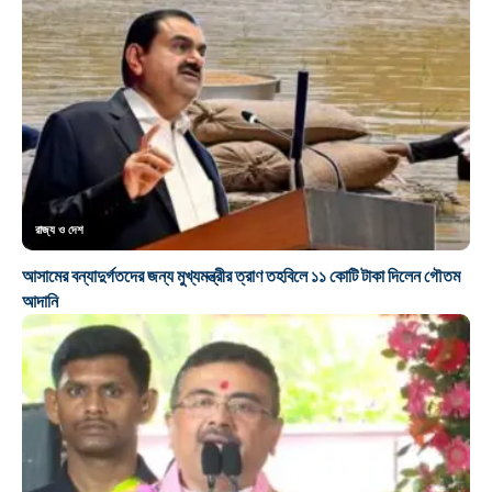
রাজ্য ও দেশ
আসামের বন্যাদুর্গতদের জন্য মুখ্যমন্ত্রীর ত্রাণ তহবিলে ১১ কোটি টাকা দিলেন গৌতম
আদানি