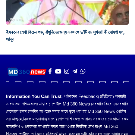
রাজ্য ও দেশ
ইসকনের মেগা কিচেন শুরু, রাঁধুনিদের জন্য একসঙ্গে দু’টি বড় সুখবর! কী ঘোষণা হল,
জানুন
Information You Can Trust:
পাঠকদের Feedback(প্রতিক্রিয়া) অনুয়ায়ী
ভারত তথা পশ্চিমবঙ্গের নাম্বার ১ পোর্টাল Md 360 News। সরকারি কিংবা বেসরকারি
যেকোনো রকম চাকরির আপডেট সবার আগে তুলে ধরা হয় Md 360 News পোর্টাল
এর মাধ্যমে,নিজস্ব মাতৃভাষায়(বাংলা)। পাশাপাশি কেন্দ্র ও রাজ্য সরকারের যেকোনো রকম
স্কলারশিপ ও প্রকল্পের আপডেট সবার আগে পেতে নিয়মিত চোঁখ রাখুন Md 360
News পোর্টালে। পাঠকদের সুবিধার্থে আমরা সবসময় চেষ্টা করি সহজ সরল ভাষায় সমস্ত