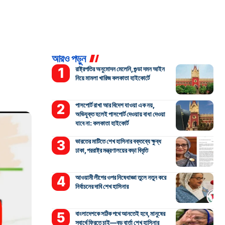
আরও পড়ুন
রাষ্ট্রপতির অনুমোদন মেলেনি, গুন্ডা দমন আইন
নিয়ে মামলা খারিজ কলকাতা হাইকোর্টে
পাসপোর্ট রাখা আর বিদেশ যাওয়া এক নয়,
অভিযুক্ত হলেই পাসপোর্ট দেওয়ায় বাধা দেওয়া
যাবে না: কলকাতা হাইকোর্ট
ভারতের মাটিতে শেখ হাসিনার বক্তব্যে ক্ষুব্ধ
ঢাকা, পররাষ্ট্র মন্ত্রণালয়ের কড়া বিবৃতি
আওয়ামী লীগের ওপর নিষেধাজ্ঞা তুলে নতুন করে
নির্বাচনের দাবি শেখ হাসিনার
বাংলাদেশকে সঠিক পথে আনতেই হবে, মানুষের
স্বার্থে ফিরতে চাই—বড় বার্তা শেখ হাসিনার