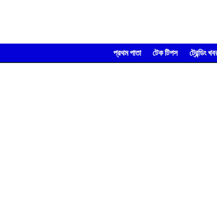
প্রথম পাতা
টেক টিপস
ট্রেন্ডিং খব