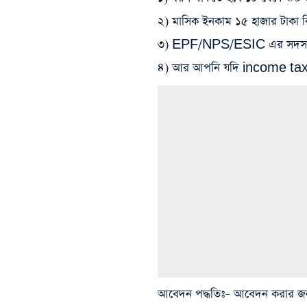
২) মাসিক ইনকাম ১৫ হাজার টাকা 
৩) EPF/NPS/ESIC এর সদস্য 
৪) আর আপনি যদি income tax দ
আবেদন পদ্ধতিঃ
– আবেদন করার জন