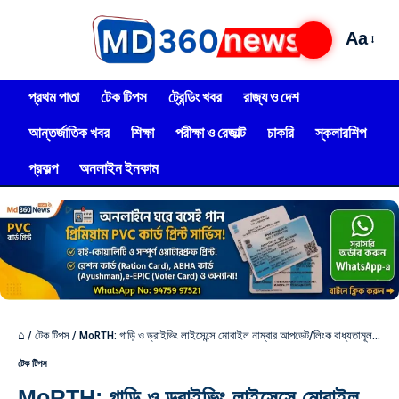
Aa
প্রথম পাতা
টেক টিপস
ট্রেন্ডিং খবর
রাজ্য ও দেশ
আন্তর্জাতিক খবর
শিক্ষা
পরীক্ষা ও রেজাল্ট
চাকরি
স্কলারশিপ
প্রকল্প
অনলাইন ইনকাম
⌂
/
টেক টিপস
/
MoRTH: গাড়ি ও ড্রাইভিং লাইসেন্সে মোবাইল নাম্বার আপডেট/লিংক বাধ্যতামূলক! দেখুন সহজ প্রক্রিয়া
টেক টিপস
MoRTH: গাড়ি ও ড্রাইভিং লাইসেন্সে মোবাইল