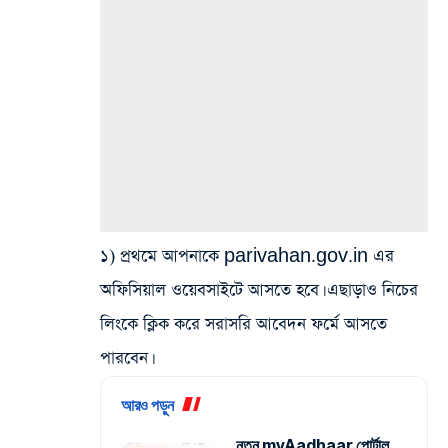
১) প্রথমে আপনাকে parivahan.gov.in এর
অফিসিয়াল ওয়েবসাইটে আসতে হবে। এছাড়াও নিচের
লিংকে ক্লিক করে সরাসরি আবেদন ফর্মে আসতে
পারবেন।
আরও পড়ুন
নতুন myAadhaar পোর্টাল