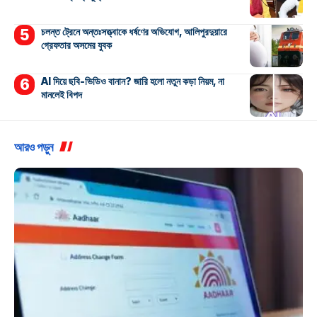
চলন্ত ট্রেনে অন্তঃসত্ত্বাকে ধর্ষণের অভিযোগ, আলিপুরদুয়ারে
গ্রেফতার অসমের যুবক
AI দিয়ে ছবি-ভিডিও বানান? জারি হলো নতুন কড়া নিয়ম, না
মানলেই বিপদ
আরও পড়ুন