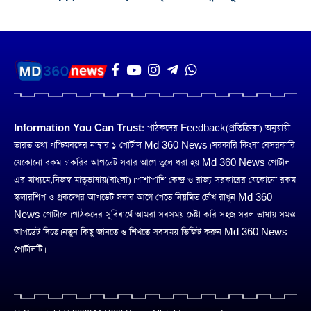
Information You Can Trust:
পাঠকদের Feedback(প্রতিক্রিয়া) অনুয়ায়ী
ভারত তথা পশ্চিমবঙ্গের নাম্বার ১ পোর্টাল Md 360 News। সরকারি কিংবা বেসরকারি
যেকোনো রকম চাকরির আপডেট সবার আগে তুলে ধরা হয় Md 360 News পোর্টাল
এর মাধ্যমে,নিজস্ব মাতৃভাষায়(বাংলা)। পাশাপাশি কেন্দ্র ও রাজ্য সরকারের যেকোনো রকম
স্কলারশিপ ও প্রকল্পের আপডেট সবার আগে পেতে নিয়মিত চোঁখ রাখুন Md 360
News পোর্টালে। পাঠকদের সুবিধার্থে আমরা সবসময় চেষ্টা করি সহজ সরল ভাষায় সমস্ত
আপডেট দিতে। নতুন কিছু জানতে ও শিখতে সবসময় ভিজিট করুন Md 360 News
পোর্টালটি।