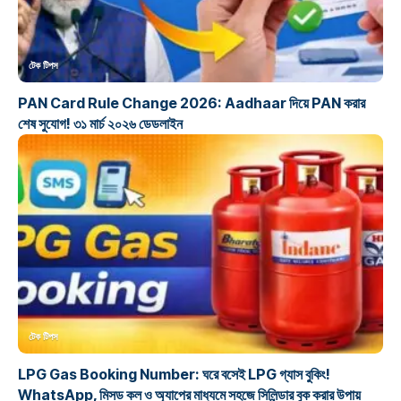
টেক টিপস
PAN Card Rule Change 2026: Aadhaar দিয়ে PAN করার
শেষ সুযোগ! ৩১ মার্চ ২০২৬ ডেডলাইন
টেক টিপস
LPG Gas Booking Number: ঘরে বসেই LPG গ্যাস বুকিং!
WhatsApp, মিসড কল ও অ্যাপের মাধ্যমে সহজে সিলিন্ডার বুক করার উপায়