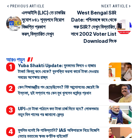
PREVIOUS ARTICLE
NEXT ARTICLE
এলআইসি (LIC) তে চাকরির
West Bengal SIR
সুযোগ ৮৪১ শূন্যপদে নিয়োগ
Date: পশ্চিমবঙ্গে কবে থেকে
বিজ্ঞপ্তি প্রকাশ
শুরু SIR? দেখুন বিস্তারিত,
করল,বিস্তারিত দেখুন
সাথে 2002 Voter List
Download লিংক
আরও পড়ুন
Yuba Shakti Update: যুবকদের মিলবে ৩ হাজার
টাকা! কিন্তু কবে থেকে? যুবশক্তি ভরসা কার্ডে টাকা দেওয়ার
সময়ের অপেক্ষায় রাজ্য
কেন শিক্ষামন্ত্রীর পদ ছেড়েছিলেন? নিট আন্দোলনের জেরেই কি
ইস্তফা, দুই সপ্তাহ পর কেন মুখ খুললেন ধর্মেন্দ্র প্রধান
UPI-তে টাকা পাঠালে কত টাকা চার্জ দিতে হবে? লোকসভার
নতুন বিল পাসের পর জানালো কেন্দ্র
মুসলিম বলেই কি পাকিস্তানি? IAS অফিসারকে নিয়ে বিজেপি
নেতার মন্তব্যে ক্ষুব্ধ কর্ণাটক হাইকোর্ট