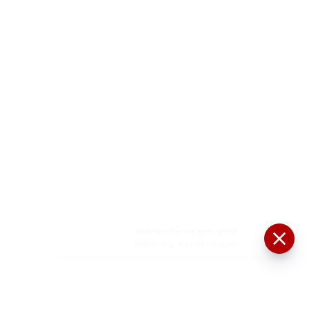
মসজিদের মাইক কেন খুলছে পুলিশ?
ডিজিপির কাছে জবাব চাইলেন নওশাদ
সিদ্দিকী; ব্যাখ্যা না মিললে আইনি পদক্ষেপের
ইঙ্গিত