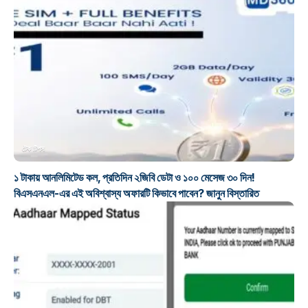
টেক টিপস
১ টাকায় আনলিমিটেড কল, প্রতিদিন ২জিবি ডেটা ও ১০০ মেসেজ ৩০ দিন!
বিএসএনএল-এর এই অবিশ্বাস্য অফারটি কিভাবে পাবেন? জানুন বিস্তারিত