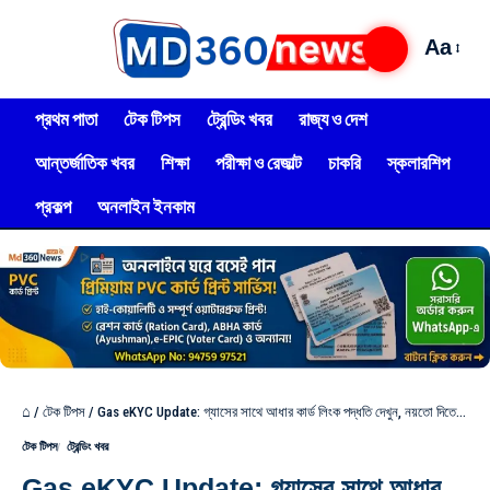
Aa
প্রথম পাতা
টেক টিপস
ট্রেন্ডিং খবর
রাজ্য ও দেশ
আন্তর্জাতিক খবর
শিক্ষা
পরীক্ষা ও রেজাল্ট
চাকরি
স্কলারশিপ
প্রকল্প
অনলাইন ইনকাম
⌂
/
টেক টিপস
/
Gas eKYC Update: গ্যাসের সাথে আধার কার্ড লিংক পদ্ধতি দেখুন, নয়তো দিতে হবে মোটা টাকা ও গ্যাস বন্ধ! দেখুন বিস্তারিত
টেক টিপস
ট্রেন্ডিং খবর
Gas eKYC Update: গ্যাসের সাথে আধার