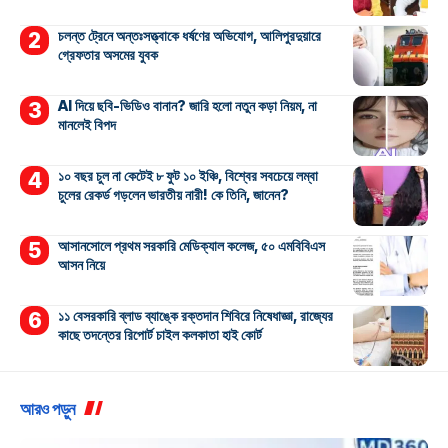
চলন্ত ট্রেনে অন্তঃসত্ত্বাকে ধর্ষণের অভিযোগ, আলিপুরদুয়ারে
গ্রেফতার অসমের যুবক
AI দিয়ে ছবি-ভিডিও বানান? জারি হলো নতুন কড়া নিয়ম, না
মানলেই বিপদ
১০ বছর চুল না কেটেই ৮ ফুট ১০ ইঞ্চি, বিশ্বের সবচেয়ে লম্বা
চুলের রেকর্ড গড়লেন ভারতীয় নারী! কে তিনি, জানেন?
আসানসোলে প্রথম সরকারি মেডিক্যাল কলেজ, ৫০ এমবিবিএস
আসন নিয়ে
১১ বেসরকারি ব্লাড ব্যাঙ্কে রক্তদান শিবিরে নিষেধাজ্ঞা, রাজ্যের
কাছে তদন্তের রিপোর্ট চাইল কলকাতা হাই কোর্ট
আরও পড়ুন