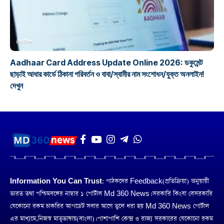
টেক টিপস
Aadhaar Card Address Update Online 2026: ডকুমেন্ট
ছাড়াই আধার কার্ডে ঠিকানা পরিবর্তন ও বাবা/স্বামীর নাম সংশোধন/যুক্ত অনলাইন!
দেখুন
Information You Can Trust:
পাঠকদের Feedback(প্রতিক্রিয়া) অনুয়ায়ী
ভারত তথা পশ্চিমবঙ্গের নাম্বার ১ পোর্টাল Md 360 News। সরকারি কিংবা বেসরকারি
যেকোনো রকম চাকরির আপডেট সবার আগে তুলে ধরা হয় Md 360 News পোর্টাল
এর মাধ্যমে,নিজস্ব মাতৃভাষায়(বাংলা)। পাশাপাশি কেন্দ্র ও রাজ্য সরকারের যেকোনো রকম