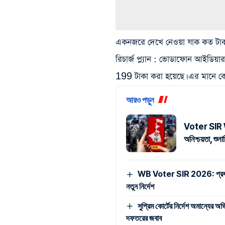
একনজরে দেখে নেওয়া যাক কত টাক
রিচার্জ প্ল্যান : ভোডাফোন আইডিয়
199 টাকা করা হয়েছে। এর মানে কোম
আরও পড়ুন
Voter SIR W
অনিশ্চয়তা, শু
WB Voter SIR 2026: প্রধানমন্ত্
নতুন নির্দেশ
সুপ্রিম কোর্টের নির্দেশ অমান্যের
দফতরের জবাব