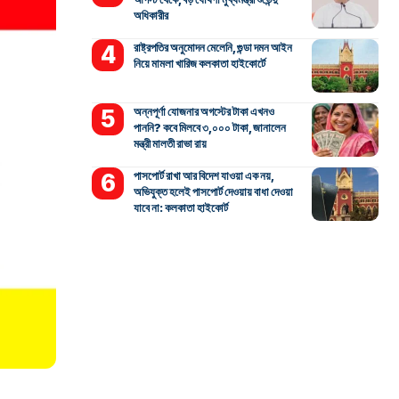
অধিকারীর
রাষ্ট্রপতির অনুমোদন মেলেনি, গুন্ডা দমন আইন
নিয়ে মামলা খারিজ কলকাতা হাইকোর্টে
অন্নপূর্ণা যোজনার অগস্টের টাকা এখনও
পাননি? কবে মিলবে ৩,০০০ টাকা, জানালেন
মন্ত্রী মালতী রাভা রায়
পাসপোর্ট রাখা আর বিদেশ যাওয়া এক নয়,
অভিযুক্ত হলেই পাসপোর্ট দেওয়ায় বাধা দেওয়া
যাবে না: কলকাতা হাইকোর্ট