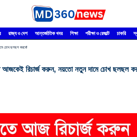
র
রাজ্য ও দেশ
আন্তর্জাতিক খবর
শিক্ষা
পরীক্ষা ও রেজাল্ট
চাকরি
স
দামে চোখ ছলছল করবে!
জকেই রিচার্জ করুন, নয়তো নতুন দামে চোখ ছলছল কর