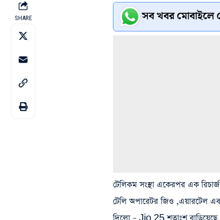
সব খবর মোবাইলে প
SHARE
টেলিকম সংস্থা একেরপর এক রিচার্জ প
টেলি অপারেটর জিও‌ ,এয়ারটেল এবং এ
দিলো – Jio 25 শতাংশ বাড়িয়েছে,