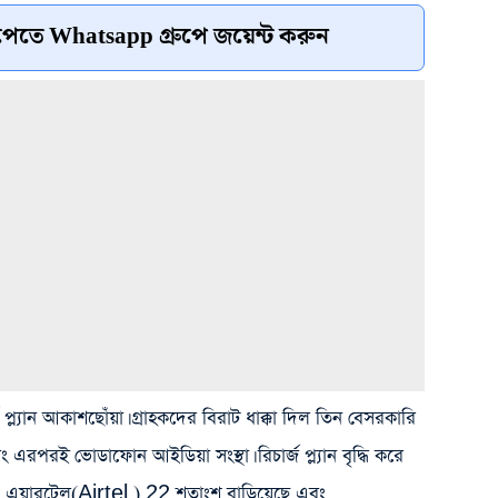
েতে Whatsapp গ্রুপে জয়েন্ট করুন
্ল্যান আকাশছোঁয়া। গ্রাহকদের বিরাট ধাক্কা দিল তিন বেসরকারি
রপর‌ই ভোডাফোন আইডিয়া সংস্থা। রিচার্জ প্ল্যান বৃদ্ধি করে
 এয়ারটেল(Airtel ) 22 শতাংশ বাড়িয়েছে এবং