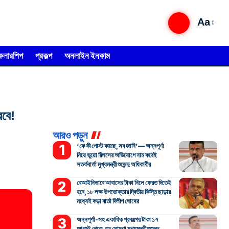
Aa
্কলারশিপ
প্রকল্প
অনলাইন ইনকাম
বে!
আরও পড়ুন
‘কে কী পোস্ট করছে, সব জানি’— অন্নপূর্ণা
নিয়ে ভুয়ো রিলসের অভিযোগে নাম করেই
সতর্কবার্তা মুখ্যমন্ত্রী শুভেন্দু অধিকারীর
বেআইনিভাবে আবাসের টাকা নিলে ফেরত দিতেই
হবে, ১৮ লক্ষ উপভোক্তার দ্বিতীয় কিস্তি ছাড়ার
মধ্যেই কড়া বার্তা দিলীপ ঘোষের
অন্নপূর্ণা-সহ একাধিক প্রকল্পের টাকা ১৭
আগস্ট থেকে, বড় ঘোষণা মুখ্যমন্ত্রী শুভেন্দু