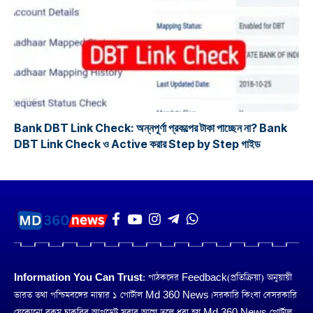
প্রকল্প
Bank DBT Link Check: অন্নপূর্ণা প্রকল্পের টাকা পাচ্ছেন না? Bank
DBT Link Check ও Active করার Step by Step গাইড
Information You Can Trust:
পাঠকদের Feedback(প্রতিক্রিয়া) অনুয়ায়ী
ভারত তথা পশ্চিমবঙ্গের নাম্বার ১ পোর্টাল Md 360 News। সরকারি কিংবা বেসরকারি
যেকোনো রকম চাকরির আপডেট সবার আগে তুলে ধরা হয় Md 360 News পোর্টাল