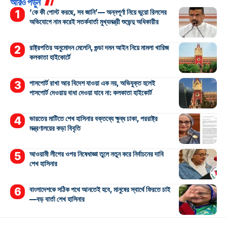
আরও পড়ুন
‘কে কী পোস্ট করছে, সব জানি’— অন্নপূর্ণা নিয়ে ভুয়ো রিলসের
অভিযোগে নাম করেই সতর্কবার্তা মুখ্যমন্ত্রী শুভেন্দু অধিকারীর
রাষ্ট্রপতির অনুমোদন মেলেনি, গুন্ডা দমন আইন নিয়ে মামলা খারিজ
কলকাতা হাইকোর্টে
পাসপোর্ট রাখা আর বিদেশ যাওয়া এক নয়, অভিযুক্ত হলেই
পাসপোর্ট দেওয়ায় বাধা দেওয়া যাবে না: কলকাতা হাইকোর্ট
ভারতের মাটিতে শেখ হাসিনার বক্তব্যে ক্ষুব্ধ ঢাকা, পররাষ্ট্র
মন্ত্রণালয়ের কড়া বিবৃতি
আওয়ামী লীগের ওপর নিষেধাজ্ঞা তুলে নতুন করে নির্বাচনের দাবি
শেখ হাসিনার
বাংলাদেশকে সঠিক পথে আনতেই হবে, মানুষের স্বার্থে ফিরতে চাই
—বড় বার্তা শেখ হাসিনার