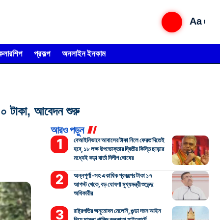
Aa
্কলারশিপ
প্রকল্প
অনলাইন ইনকাম
টাকা, আবেদন শুরু
আরও পড়ুন
বেআইনিভাবে আবাসের টাকা নিলে ফেরত দিতেই
হবে, ১৮ লক্ষ উপভোক্তার দ্বিতীয় কিস্তি ছাড়ার
মধ্যেই কড়া বার্তা দিলীপ ঘোষের
অন্নপূর্ণা-সহ একাধিক প্রকল্পের টাকা ১৭
আগস্ট থেকে, বড় ঘোষণা মুখ্যমন্ত্রী শুভেন্দু
অধিকারীর
রাষ্ট্রপতির অনুমোদন মেলেনি, গুন্ডা দমন আইন
নিয়ে মামলা খারিজ কলকাতা হাইকোর্টে