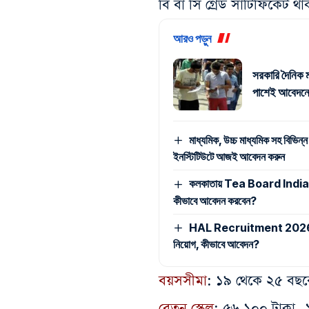
বি বা সি গ্রেড সার্টিফিকেট থ
আরও পড়ুন
সরকারি দৈনিক ম
পাশেই আবেদনে
মাধ্যমিক, উচ্চ মাধ্যমিক সহ বিভিন্ন
ইনস্টিটিউটে আজই আবেদন করুন
কলকাতায় Tea Board India -এ ম্
কীভাবে আবেদন করবেন?
HAL Recruitment 2026: মাধ্যমি
নিয়োগ, কীভাবে আবেদন?
বয়সসীমা
: ১৯ থেকে ২৫ বছরে
বেতন স্কেল
: ৫৬,১০০ টাকা- ১