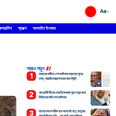
Aa
্কলারশিপ
প্রকল্প
অনলাইন ইনকাম
আরও পড়ুন
ভারতের মাটিতে শেখ হাসিনার বক্তব্যে ক্ষুব্ধ
ঢাকা, পররাষ্ট্র মন্ত্রণালয়ের কড়া বিবৃতি
আওয়ামী লীগের ওপর নিষেধাজ্ঞা তুলে নতুন করে
নির্বাচনের দাবি শেখ হাসিনার
বাংলাদেশকে সঠিক পথে আনতেই হবে, মানুষের
স্বার্থে ফিরতে চাই—বড় বার্তা শেখ হাসিনার