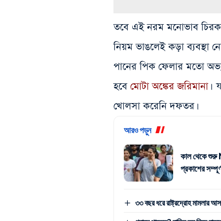
তবে এই নরম মনোভাব চিরকাল 
নিয়ম ভাঙলেই কড়া ব্যবস্থা ন
পানের পিক ফেলার মতো অভ্য
হবে
মোটা অঙ্কের জরিমানা
। 
খোলসা করেনি দফতর।
আরও পড়ুন
কাল থেকে শুর
প্রকাশের সম্পূর্
৩৩ বছর ধরে রাষ্ট্রদ্রোহ মামলার আ