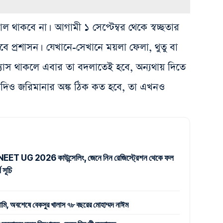
থাকবে না। আগামী ১ সেপ্টেম্বর থেকে স্বচ্ছতার
েবে প্রশাসন। যেখানে-সেখানে ময়লা ফেলা, থুতু বা
াস থাকলে এবার তা বদলাতেই হবে, অন্যথায় দিতে
যদিও জরিমানার অঙ্ক ঠিক কত হবে, তা এখনও
ু NEET UG 2026 কাউন্সেলিং, জেনে নিন রেজিস্ট্রেশন থেকে ফল
ণ সূচি
সামি, অবশেষে বেকসুর খালাস ৭৮ বছরের মোহাম্মদ নাঈম