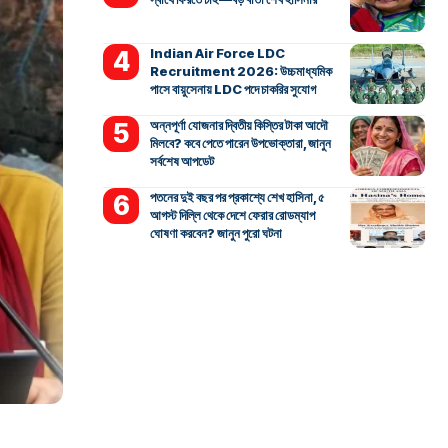
Indian Air Force LDC
Recruitment 2026: উচ্চমাধ্যমিক
পাসে বায়ুসেনায় LDC পদে চাকরির সুযোগ
অন্নপূর্ণা যোজনার দ্বিতীয় কিস্তির টাকা আদৌ
মিলবে? কবে পেতে পারেন উপভোক্তারা, জানুন
সর্বশেষ আপডেট
পতনের দুই বছর পর প্রকাশ্যে শেখ হাসিনা, ৫
আগস্ট দিল্লি থেকে দেশে ফেরার রোডম্যাপ
ঘোষণা করবেন? জানুন পুরো ঘটনা