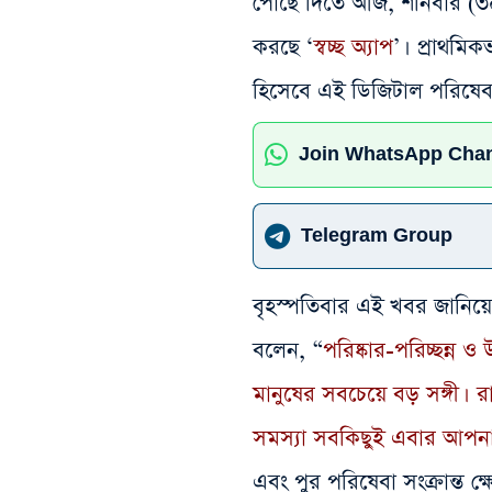
পৌঁছে দিতে আজ, শনিবার (৩০
করছে ‘
স্বচ্ছ অ্যাপ
’। প্রাথমিক
হিসেবে এই ডিজিটাল পরিষেবা 
Join WhatsApp Cha
Telegram Group
বৃহস্পতিবার এই খবর জানিয়ে রাজ
বলেন, “
পরিষ্কার-পরিচ্ছন্ন 
মানুষের সবচেয়ে বড় সঙ্গী। র
সমস্যা সবকিছুই এবার আপনা
এবং পুর পরিষেবা সংক্রান্ত ক্