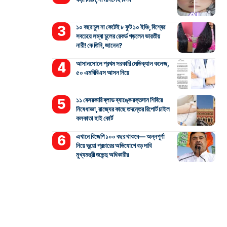
১০ বছর চুল না কেটেই ৮ ফুট ১০ ইঞ্চি, বিশ্বের
সবচেয়ে লম্বা চুলের রেকর্ড গড়লেন ভারতীয়
নারী! কে তিনি, জানেন?
আসানসোলে প্রথম সরকারি মেডিক্যাল কলেজ,
৫০ এমবিবিএস আসন নিয়ে
১১ বেসরকারি ব্লাড ব্যাঙ্কে রক্তদান শিবিরে
নিষেধাজ্ঞা, রাজ্যের কাছে তদন্তের রিপোর্ট চাইল
কলকাতা হাই কোর্ট
এখানে বিজেপি ১০০ বছর থাকবে— অন্নপূর্ণা
নিয়ে ভুয়ো প্রচারের অভিযোগে বড় দাবি
মুখ্যমন্ত্রী শুভেন্দু অধিকারীর