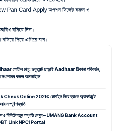
এর অফিসিয়াল ওয়েবসাইটে আসতে হবে।
w Pan Card Apply অপশন সিলেক্ট করুন ও
 তারিখ বসিয়ে দিন।
না বসিয়ে দিয়ে এগিয়ে যান।
r পোর্টাল চালু: ডকুমেন্ট ছাড়াই Aadhaar ঠিকানা পরিবর্তন,
নাম সংশোধন করুন অনলাইনে
eck Online 2026: মোবাইল দিয়ে ব্যাংক অ্যাকাউন্টে
র সম্পূর্ণ পদ্ধতি
করুন ৫ মিনিটে নতুন পদ্ধতি দেখুন – UMANG Bank Account
BT Link NPCI Portal