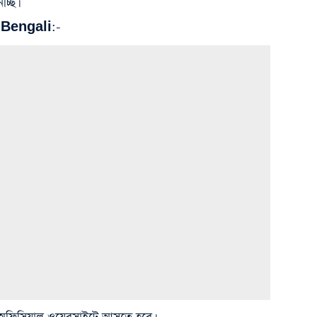
্ছি।
Bengali:-