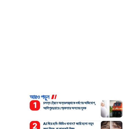
আরও পড়ুন
চলন্ত ট্রেনে অন্তঃসত্ত্বাকে ধর্ষণের অভিযোগ,
আলিপুরদুয়ারে গ্রেফতার অসমের যুবক
AI দিয়ে ছবি-ভিডিও বানান? জারি হলো নতুন
কড়া নিয়ম, না মানলেই বিপদ