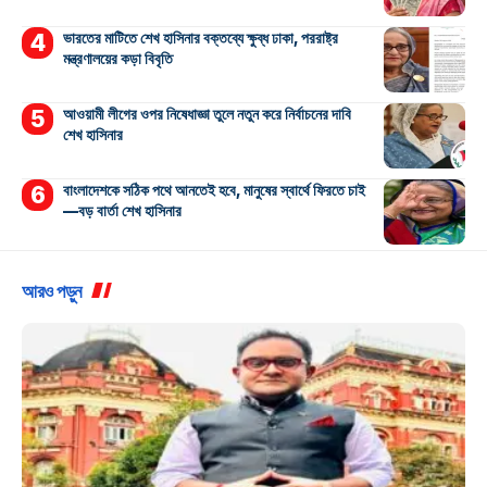
ভারতের মাটিতে শেখ হাসিনার বক্তব্যে ক্ষুব্ধ ঢাকা, পররাষ্ট্র
মন্ত্রণালয়ের কড়া বিবৃতি
আওয়ামী লীগের ওপর নিষেধাজ্ঞা তুলে নতুন করে নির্বাচনের দাবি
শেখ হাসিনার
বাংলাদেশকে সঠিক পথে আনতেই হবে, মানুষের স্বার্থে ফিরতে চাই
—বড় বার্তা শেখ হাসিনার
আরও পড়ুন