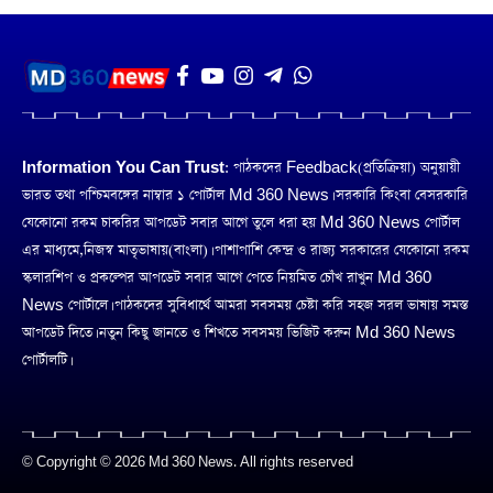
Information You Can Trust:
পাঠকদের Feedback(প্রতিক্রিয়া) অনুয়ায়ী
ভারত তথা পশ্চিমবঙ্গের নাম্বার ১ পোর্টাল Md 360 News। সরকারি কিংবা বেসরকারি
যেকোনো রকম চাকরির আপডেট সবার আগে তুলে ধরা হয় Md 360 News পোর্টাল
এর মাধ্যমে,নিজস্ব মাতৃভাষায়(বাংলা)। পাশাপাশি কেন্দ্র ও রাজ্য সরকারের যেকোনো রকম
স্কলারশিপ ও প্রকল্পের আপডেট সবার আগে পেতে নিয়মিত চোঁখ রাখুন Md 360
News পোর্টালে। পাঠকদের সুবিধার্থে আমরা সবসময় চেষ্টা করি সহজ সরল ভাষায় সমস্ত
আপডেট দিতে। নতুন কিছু জানতে ও শিখতে সবসময় ভিজিট করুন Md 360 News
পোর্টালটি।
© Copyright © 2026 Md 360 News. All rights reserved