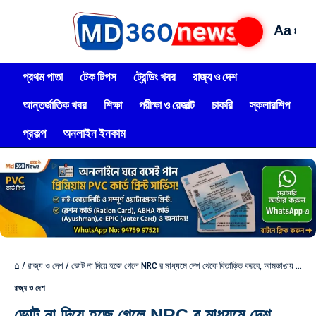
Aa
প্রথম পাতা
টেক টিপস
ট্রেন্ডিং খবর
রাজ্য ও দেশ
আন্তর্জাতিক খবর
শিক্ষা
পরীক্ষা ও রেজাল্ট
চাকরি
স্কলারশিপ
প্রকল্প
অনলাইন ইনকাম
⌂
/
রাজ্য ও দেশ
/
ভোট না দিয়ে হজে গেলে NRC র মাধ্যমে দেশ থেকে বিতাড়িত করবে, আমডাঙায় কড়া হুঁশিয়ারি মমতার
রাজ্য ও দেশ
ভোট না দিয়ে হজে গেলে NRC র মাধ্যমে দেশ