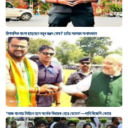
রাজ্য ও দেশ
রিপাবলিক বাংলা ছাড়ছেন ময়ূখ রঞ্জন ঘোষ? চর্চায় সরগরম সংবাদমহল
রাজ্য ও দেশ
‘আজ বাংলায় নির্বাচন হলে অর্ধেক বিধায়ক হেরে যেতেন’—দাবি বিজেপি নেতার