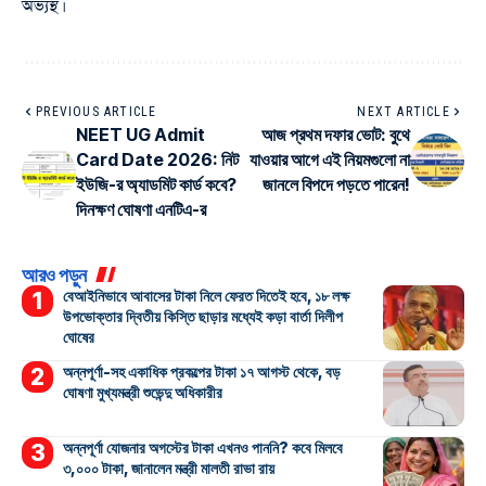
অভ্যস্থ।
PREVIOUS ARTICLE
NEXT ARTICLE
NEET UG Admit
আজ প্রথম দফার ভোট: বুথে
Card Date 2026: নিট
যাওয়ার আগে এই নিয়মগুলো না
ইউজি-র অ্যাডমিট কার্ড কবে?
জানলে বিপদে পড়তে পারেন!
দিনক্ষণ ঘোষণা এনটিএ-র
আরও পড়ুন
বেআইনিভাবে আবাসের টাকা নিলে ফেরত দিতেই হবে, ১৮ লক্ষ
উপভোক্তার দ্বিতীয় কিস্তি ছাড়ার মধ্যেই কড়া বার্তা দিলীপ
ঘোষের
অন্নপূর্ণা-সহ একাধিক প্রকল্পের টাকা ১৭ আগস্ট থেকে, বড়
ঘোষণা মুখ্যমন্ত্রী শুভেন্দু অধিকারীর
অন্নপূর্ণা যোজনার অগস্টের টাকা এখনও পাননি? কবে মিলবে
৩,০০০ টাকা, জানালেন মন্ত্রী মালতী রাভা রায়