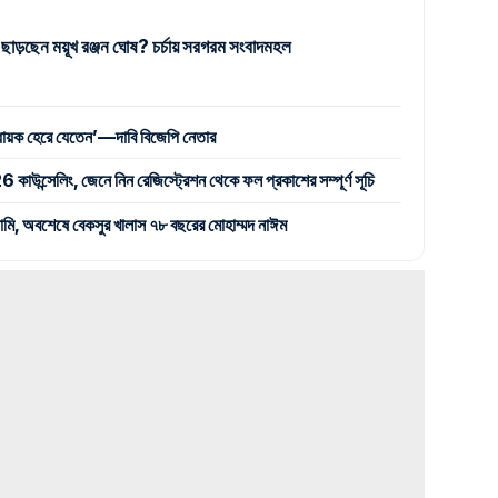
 ছাড়ছেন ময়ূখ রঞ্জন ঘোষ? চর্চায় সরগরম সংবাদমহল
বিধায়ক হেরে যেতেন’—দাবি বিজেপি নেতার
্সেলিং, জেনে নিন রেজিস্ট্রেশন থেকে ফল প্রকাশের সম্পূর্ণ সূচি
সামি, অবশেষে বেকসুর খালাস ৭৮ বছরের মোহাম্মদ নাঈম