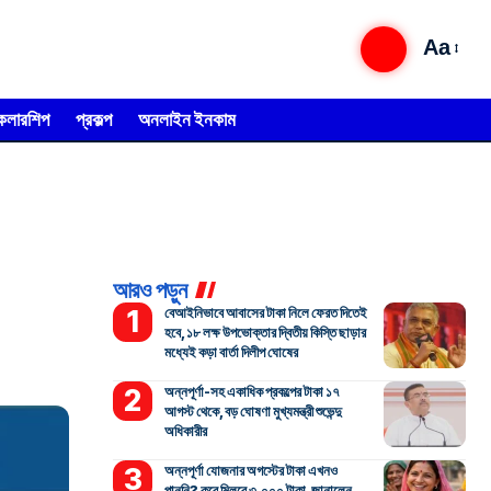
Aa
্কলারশিপ
প্রকল্প
অনলাইন ইনকাম
আরও পড়ুন
বেআইনিভাবে আবাসের টাকা নিলে ফেরত দিতেই
হবে, ১৮ লক্ষ উপভোক্তার দ্বিতীয় কিস্তি ছাড়ার
মধ্যেই কড়া বার্তা দিলীপ ঘোষের
অন্নপূর্ণা-সহ একাধিক প্রকল্পের টাকা ১৭
আগস্ট থেকে, বড় ঘোষণা মুখ্যমন্ত্রী শুভেন্দু
অধিকারীর
অন্নপূর্ণা যোজনার অগস্টের টাকা এখনও
পাননি? কবে মিলবে ৩,০০০ টাকা, জানালেন