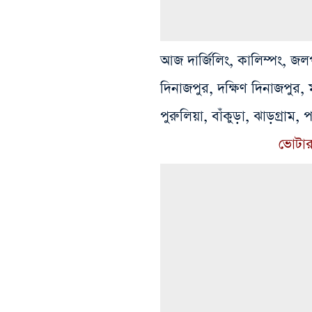
আজ দার্জিলিং, কালিম্পং, জলপ
দিনাজপুর, দক্ষিণ দিনাজপুর, ম
পুরুলিয়া, বাঁকুড়া, ঝাড়গ্রাম
ভোটার