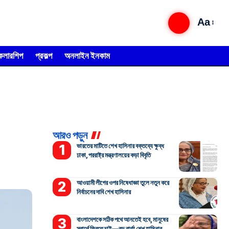
Aa
্কলারশিপ
প্রকল্প
অনলাইন ইনকাম
আরও পড়ুন
ভারতের মাটিতে শেখ হাসিনার বক্তব্যে ক্ষুব্ধ
ঢাকা, পররাষ্ট্র মন্ত্রণালয়ের কড়া বিবৃতি
আওয়ামী লীগের ওপর নিষেধাজ্ঞা তুলে নতুন করে
নির্বাচনের দাবি শেখ হাসিনার
বাংলাদেশকে সঠিক পথে আনতেই হবে, মানুষের
স্বার্থে ফিরতে চাই—বড় বার্তা শেখ হাসিনার