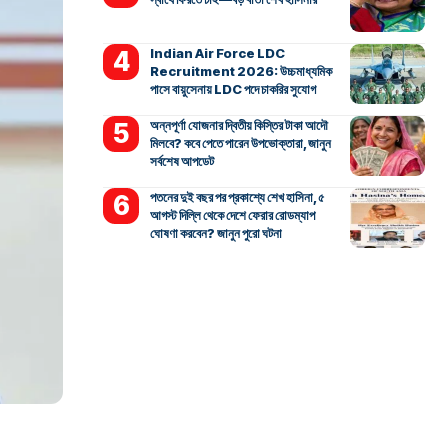
Indian Air Force LDC
Recruitment 2026: উচ্চমাধ্যমিক
পাসে বায়ুসেনায় LDC পদে চাকরির সুযোগ
অন্নপূর্ণা যোজনার দ্বিতীয় কিস্তির টাকা আদৌ
মিলবে? কবে পেতে পারেন উপভোক্তারা, জানুন
সর্বশেষ আপডেট
পতনের দুই বছর পর প্রকাশ্যে শেখ হাসিনা, ৫
আগস্ট দিল্লি থেকে দেশে ফেরার রোডম্যাপ
ঘোষণা করবেন? জানুন পুরো ঘটনা