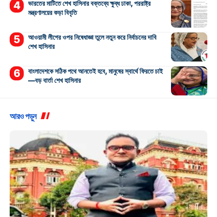
ভারতের মাটিতে শেখ হাসিনার বক্তব্যে ক্ষুব্ধ ঢাকা, পররাষ্ট্র
মন্ত্রণালয়ের কড়া বিবৃতি
আওয়ামী লীগের ওপর নিষেধাজ্ঞা তুলে নতুন করে নির্বাচনের দাবি
শেখ হাসিনার
বাংলাদেশকে সঠিক পথে আনতেই হবে, মানুষের স্বার্থে ফিরতে চাই
—বড় বার্তা শেখ হাসিনার
আরও পড়ুন