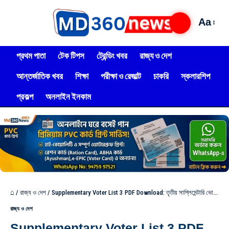
Aa
প্রথম পাতা
টেক টিপস
ট্রেন্ডিং খবর
রাজ্য ও দেশ
আন্তর্জাতিক খবর
শিক্ষা
পরীক্ষা ও রেজাল্ট
চাকরি
স্কলারশিপ
প্রকল্প
অনলাইন ইনকাম
⌂
/
রাজ্য ও দেশ
/
Supplementary Voter List 3 PDF Download: তৃতীয় সাপ্লিমেন্টারি ভোটার তালিকা বেরিয়েছে! আপনার নাম আছে কি না এখনই দেখুন – 111
রাজ্য ও দেশ
Supplementary Voter List 3 PDF