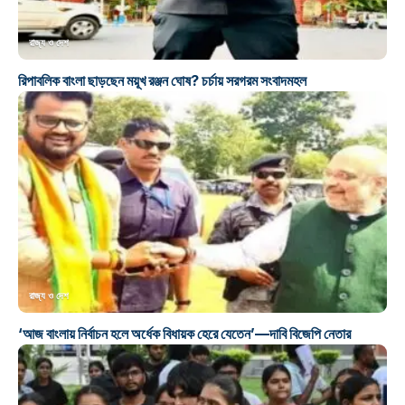
রাজ্য ও দেশ
রিপাবলিক বাংলা ছাড়ছেন ময়ূখ রঞ্জন ঘোষ? চর্চায় সরগরম সংবাদমহল
রাজ্য ও দেশ
‘আজ বাংলায় নির্বাচন হলে অর্ধেক বিধায়ক হেরে যেতেন’—দাবি বিজেপি নেতার