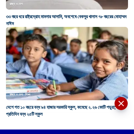
রাজ্য ও দেশ
৩৩ বছর ধরে রাষ্ট্রদ্রোহ মামলার আসামি, অবশেষে বেকসুর খালাস ৭৮ বছরের মোহাম্মদ
নাঈম
রাজ্য ও দেশ
শিক্ষা
মসজিদের মাইক কেন খুলছে পুলিশ?
ডিজিপির কাছে জবাব চাইলেন নওশাদ
দেশে গত ১০ বছরে বন্ধ ৯৪ হাজার সরকারি স্কুল, কমেছে ২.২৬ কোটি পড়ুয়া; গড়ে
সিদ্দিকী; ব্যাখ্যা না মিললে আইনি পদক্ষেপের
প্রতিদিন বন্ধ ২৫টি স্কুল
ইঙ্গিত