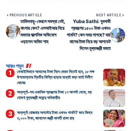
PREVIOUS ARTICLE
NEXT ARTICLE
তামিলনাড়ু-কেরলে সমস্যা নেই,
Yuba Sathi: যুবসাথী
বাংলায় কেন? এসআইআর নিয়ে
প্রকল্পের ১৫০০ টাকা এখনও
মমতার কাল্পনিক অভিযোগ
পাননি? কেন সময় লাগছে? মার্চ
ওড়ালেন অমিত শাহ
মাসের টাকা নিয়ে বড় আপডেট
দিলেন মুখ্যমন্ত্রী মমতা
আরও পড়ুন
বেআইনিভাবে আবাসের টাকা নিলে ফেরত দিতেই হবে, ১৮ লক্ষ
উপভোক্তার দ্বিতীয় কিস্তি ছাড়ার মধ্যেই কড়া বার্তা দিলীপ
ঘোষের
অন্নপূর্ণা-সহ একাধিক প্রকল্পের টাকা ১৭ আগস্ট থেকে, বড়
ঘোষণা মুখ্যমন্ত্রী শুভেন্দু অধিকারীর
অন্নপূর্ণা যোজনার অগস্টের টাকা এখনও পাননি? কবে মিলবে
৩,০০০ টাকা, জানালেন মন্ত্রী মালতী রাভা রায়