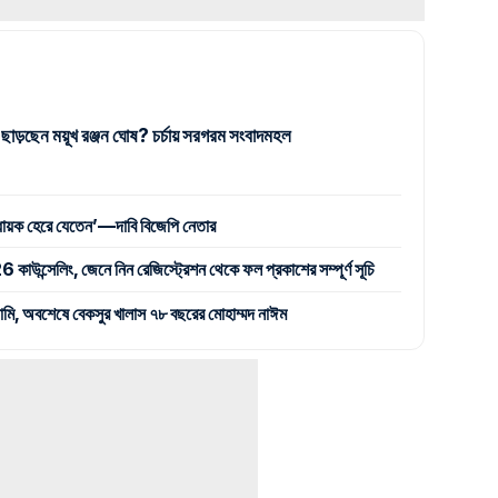
 ছাড়ছেন ময়ূখ রঞ্জন ঘোষ? চর্চায় সরগরম সংবাদমহল
বিধায়ক হেরে যেতেন’—দাবি বিজেপি নেতার
্সেলিং, জেনে নিন রেজিস্ট্রেশন থেকে ফল প্রকাশের সম্পূর্ণ সূচি
সামি, অবশেষে বেকসুর খালাস ৭৮ বছরের মোহাম্মদ নাঈম