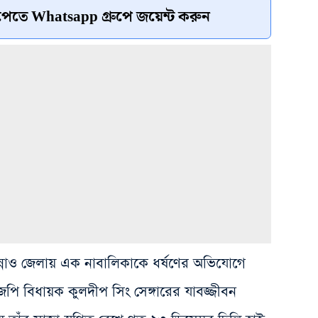
েতে Whatsapp গ্রুপে জয়েন্ট করুন
ন্নাও জেলায় এক নাবালিকাকে ধর্ষণের অভিযোগে
িজেপি বিধায়ক কুলদীপ সিং সেঙ্গারের যাবজ্জীবন