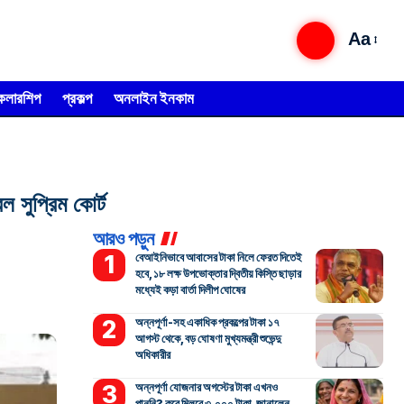
Aa
্কলারশিপ
প্রকল্প
অনলাইন ইনকাম
ল সুপ্রিম কোর্ট
আরও পড়ুন
বেআইনিভাবে আবাসের টাকা নিলে ফেরত দিতেই
হবে, ১৮ লক্ষ উপভোক্তার দ্বিতীয় কিস্তি ছাড়ার
মধ্যেই কড়া বার্তা দিলীপ ঘোষের
অন্নপূর্ণা-সহ একাধিক প্রকল্পের টাকা ১৭
আগস্ট থেকে, বড় ঘোষণা মুখ্যমন্ত্রী শুভেন্দু
অধিকারীর
অন্নপূর্ণা যোজনার অগস্টের টাকা এখনও
পাননি? কবে মিলবে ৩,০০০ টাকা, জানালেন