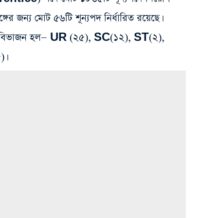
ঙ্গের জন্য মোট ৫৬টি শূন্যপদ নির্ধারিত রয়েছে।
দের বিভাজন হল— UR (২৫), SC(১২), ST(২),
)।