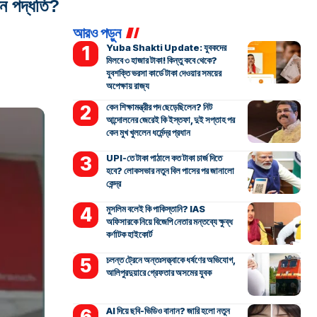
ন পদ্ধতি?
আরও পড়ুন
Yuba Shakti Update: যুবকদের
মিলবে ৩ হাজার টাকা! কিন্তু কবে থেকে?
যুবশক্তি ভরসা কার্ডে টাকা দেওয়ার সময়ের
অপেক্ষায় রাজ্য
কেন শিক্ষামন্ত্রীর পদ ছেড়েছিলেন? নিট
আন্দোলনের জেরেই কি ইস্তফা, দুই সপ্তাহ পর
কেন মুখ খুললেন ধর্মেন্দ্র প্রধান
UPI-তে টাকা পাঠালে কত টাকা চার্জ দিতে
হবে? লোকসভার নতুন বিল পাসের পর জানালো
কেন্দ্র
মুসলিম বলেই কি পাকিস্তানি? IAS
অফিসারকে নিয়ে বিজেপি নেতার মন্তব্যে ক্ষুব্ধ
কর্ণাটক হাইকোর্ট
চলন্ত ট্রেনে অন্তঃসত্ত্বাকে ধর্ষণের অভিযোগ,
আলিপুরদুয়ারে গ্রেফতার অসমের যুবক
AI দিয়ে ছবি-ভিডিও বানান? জারি হলো নতুন