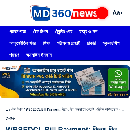
Aa
প্রথম পাতা
টেক টিপস
ট্রেন্ডিং খবর
রাজ্য ও দেশ
আন্তর্জাতিক খবর
শিক্ষা
পরীক্ষা ও রেজাল্ট
চাকরি
স্কলারশিপ
প্রকল্প
অনলাইন ইনকাম
⌂
/
টেক টিপস
/
WBSEDCL Bill Payment: বিদ্যুৎ বিল অনলাইন পেমেন্ট ও রিসিভ ডাউনলোড – নতুন পদ্ধতি দেখুন!
টেক টিপস
WBSEDCL Bill Payment: বিদ্যুৎ বিল