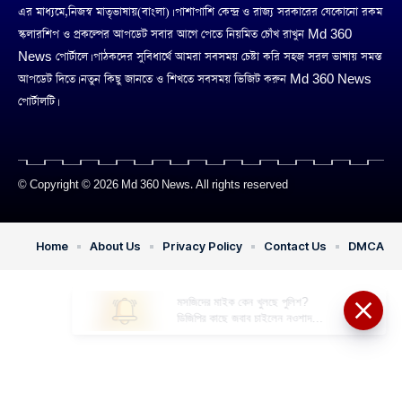
এর মাধ্যমে,নিজস্ব মাতৃভাষায়(বাংলা)। পাশাপাশি কেন্দ্র ও রাজ্য সরকারের যেকোনো রকম
স্কলারশিপ ও প্রকল্পের আপডেট সবার আগে পেতে নিয়মিত চোঁখ রাখুন Md 360
News পোর্টালে। পাঠকদের সুবিধার্থে আমরা সবসময় চেষ্টা করি সহজ সরল ভাষায় সমস্ত
আপডেট দিতে। নতুন কিছু জানতে ও শিখতে সবসময় ভিজিট করুন Md 360 News
পোর্টালটি।
© Copyright © 2026 Md 360 News. All rights reserved
Home
About Us
Privacy Policy
Contact Us
DMCA
মসজিদের মাইক কেন খুলছে পুলিশ?
ডিজিপির কাছে জবাব চাইলেন নওশাদ
সিদ্দিকী; ব্যাখ্যা না মিললে আইনি পদক্ষেপের
ইঙ্গিত