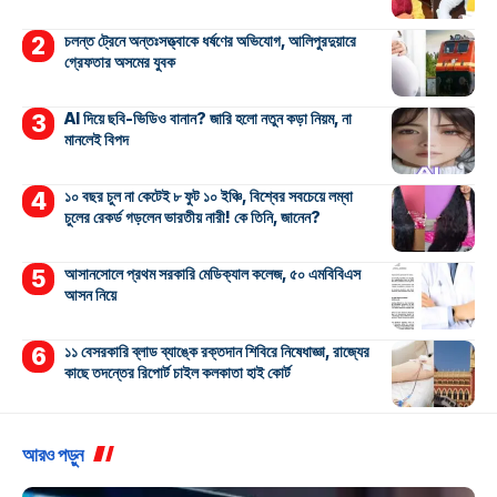
চলন্ত ট্রেনে অন্তঃসত্ত্বাকে ধর্ষণের অভিযোগ, আলিপুরদুয়ারে
গ্রেফতার অসমের যুবক
AI দিয়ে ছবি-ভিডিও বানান? জারি হলো নতুন কড়া নিয়ম, না
মানলেই বিপদ
১০ বছর চুল না কেটেই ৮ ফুট ১০ ইঞ্চি, বিশ্বের সবচেয়ে লম্বা
চুলের রেকর্ড গড়লেন ভারতীয় নারী! কে তিনি, জানেন?
আসানসোলে প্রথম সরকারি মেডিক্যাল কলেজ, ৫০ এমবিবিএস
আসন নিয়ে
১১ বেসরকারি ব্লাড ব্যাঙ্কে রক্তদান শিবিরে নিষেধাজ্ঞা, রাজ্যের
কাছে তদন্তের রিপোর্ট চাইল কলকাতা হাই কোর্ট
আরও পড়ুন