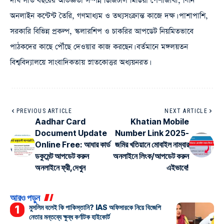
দীর্ঘ সাত বছরের অভিজ্ঞতা সম্পন্ন ডিজিটাল মিডিয়া পেশাজীবী, যিনি
অনলাইন কন্টেন্ট তৈরি, গণমাধ্যম ও তথ্যসংক্রান্ত কাজে দক্ষ। পাশাপাশি,
সরকারি বিভিন্ন প্রকল্প, স্কলারশিপ ও চাকরির আপডেট নিয়মিতভাবে
পাঠকদের কাছে পৌঁছে দেওয়ার কাজ করছেন। বর্তমানে মঙ্গলয়তন
বিশ্ববিদ্যালয়ে সাংবাদিকতায় স্নাতকোত্তর অধ্যয়নরত।
PREVIOUS ARTICLE
NEXT ARTICLE
Aadhar Card
Khatian Mobile
Document Update
Number Link 2025-
Online Free: আধার কার্ড
জমির খতিয়ানে মোবাইল নাম্বার
ডকুমেন্ট আপডেট করুন
অনলাইনে লিংক/আপডেট করুন
অনলাইনে ফ্রী,দেখুন
এইভাবে!
আরও পড়ুন
মুসলিম বলেই কি পাকিস্তানি? IAS অফিসারকে নিয়ে বিজেপি
নেতার মন্তব্যে ক্ষুব্ধ কর্ণাটক হাইকোর্ট