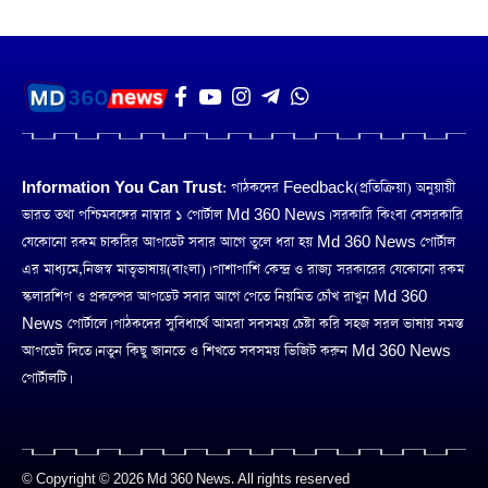
Information You Can Trust:
পাঠকদের Feedback(প্রতিক্রিয়া) অনুয়ায়ী
ভারত তথা পশ্চিমবঙ্গের নাম্বার ১ পোর্টাল Md 360 News। সরকারি কিংবা বেসরকারি
যেকোনো রকম চাকরির আপডেট সবার আগে তুলে ধরা হয় Md 360 News পোর্টাল
এর মাধ্যমে,নিজস্ব মাতৃভাষায়(বাংলা)। পাশাপাশি কেন্দ্র ও রাজ্য সরকারের যেকোনো রকম
স্কলারশিপ ও প্রকল্পের আপডেট সবার আগে পেতে নিয়মিত চোঁখ রাখুন Md 360
News পোর্টালে। পাঠকদের সুবিধার্থে আমরা সবসময় চেষ্টা করি সহজ সরল ভাষায় সমস্ত
আপডেট দিতে। নতুন কিছু জানতে ও শিখতে সবসময় ভিজিট করুন Md 360 News
পোর্টালটি।
© Copyright © 2026 Md 360 News. All rights reserved