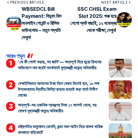
PREVIOUS ARTICLE
NEXT ARTICLE
WBSEDCL Bill
SSC CHSL Exam
Payment: বিদ্যুৎ বিল
Slot 2025: শুরু হয়ে
অনলাইন পেমেন্ট ও রিসিভ
গেলো স্লট বাছাই, ১২ নভেম্বর
ডাউনলোড – নতুন পদ্ধতি
থেকে পরীক্ষা,দেখুন!
দেখুন!
আরও পড়ুন
‘কে কী পোস্ট করছে, সব জানি’— অন্নপূর্ণা নিয়ে ভুয়ো রিলসের
অভিযোগে নাম করেই সতর্কবার্তা মুখ্যমন্ত্রী শুভেন্দু অধিকারীর
বেআইনিভাবে আবাসের টাকা নিলে ফেরত দিতেই হবে, ১৮ লক্ষ
উপভোক্তার দ্বিতীয় কিস্তি ছাড়ার মধ্যেই কড়া বার্তা দিলীপ
ঘোষের
অন্নপূর্ণা-সহ একাধিক প্রকল্পের টাকা ১৭ আগস্ট থেকে, বড়
ঘোষণা মুখ্যমন্ত্রী শুভেন্দু অধিকারীর
রাষ্ট্রপতির অনুমোদন মেলেনি, গুন্ডা দমন আইন নিয়ে মামলা খারিজ
কলকাতা হাইকোর্টে