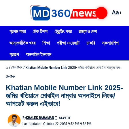
Aa
প্রথম পাতা
টেক টিপস
ট্রেন্ডিং খবর
রাজ্য ও দেশ
আন্তর্জাতিক খবর
শিক্ষা
পরীক্ষা ও রেজাল্ট
চাকরি
স্কলারশিপ
প্রকল্প
অনলাইন ইনকাম
⌂
/
টেক টিপস
/
Khatian Mobile Number Link 2025- জমির খতিয়ানে মোবাইল নাম্বার অনলাইনে লিংক/আপডেট করুন এইভাবে!
টেক টিপস
Khatian Mobile Number Link 2025-
জমির খতিয়ানে মোবাইল নাম্বার অনলাইনে লিংক/
আপডেট করুন এইভাবে!
By
KHALEK RAHAMAN
Last Updated: October 22, 2025 9:52 PM 9:52 PM