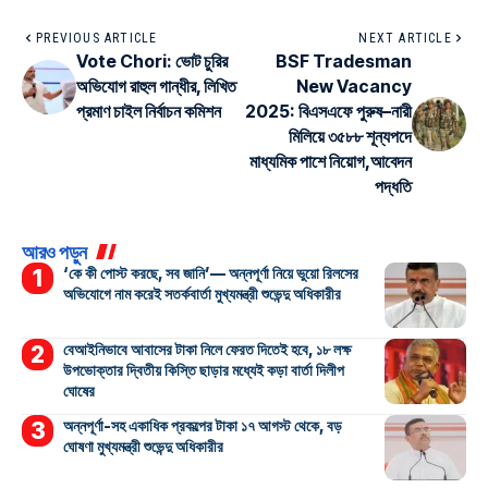
PREVIOUS ARTICLE
NEXT ARTICLE
Vote Chori: ভোট চুরির
BSF Tradesman
অভিযোগ রাহুল গান্ধীর, লিখিত
New Vacancy
প্রমাণ চাইল নির্বাচন কমিশন
2025: বিএসএফে পুরুষ–নারী
মিলিয়ে ৩৫৮৮ শূন্যপদে
মাধ্যমিক পাশে নিয়োগ,আবেদন
পদ্ধতি
আরও পড়ুন
‘কে কী পোস্ট করছে, সব জানি’— অন্নপূর্ণা নিয়ে ভুয়ো রিলসের
অভিযোগে নাম করেই সতর্কবার্তা মুখ্যমন্ত্রী শুভেন্দু অধিকারীর
বেআইনিভাবে আবাসের টাকা নিলে ফেরত দিতেই হবে, ১৮ লক্ষ
উপভোক্তার দ্বিতীয় কিস্তি ছাড়ার মধ্যেই কড়া বার্তা দিলীপ
ঘোষের
অন্নপূর্ণা-সহ একাধিক প্রকল্পের টাকা ১৭ আগস্ট থেকে, বড়
ঘোষণা মুখ্যমন্ত্রী শুভেন্দু অধিকারীর