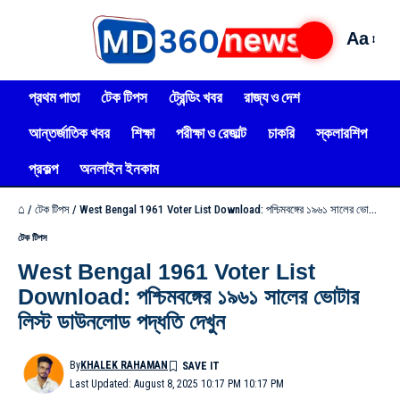
Aa
প্রথম পাতা
টেক টিপস
ট্রেন্ডিং খবর
রাজ্য ও দেশ
আন্তর্জাতিক খবর
শিক্ষা
পরীক্ষা ও রেজাল্ট
চাকরি
স্কলারশিপ
প্রকল্প
অনলাইন ইনকাম
⌂
/
টেক টিপস
/
West Bengal 1961 Voter List Download: পশ্চিমবঙ্গের ১৯৬১ সালের ভোটার লিস্ট ডাউনলোড পদ্ধতি দেখুন
টেক টিপস
West Bengal 1961 Voter List
Download: পশ্চিমবঙ্গের ১৯৬১ সালের ভোটার
লিস্ট ডাউনলোড পদ্ধতি দেখুন
By
KHALEK RAHAMAN
Last Updated: August 8, 2025 10:17 PM 10:17 PM