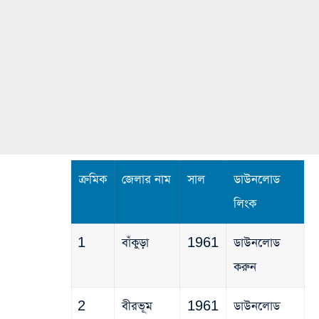
ক্রমিক
জেলার নাম
সাল
ডাউনলোড
লিংক
1
বাঁকুড়া
1961
ডাউনলোড
করুন
2
বীরভূম
1961
ডাউনলোড