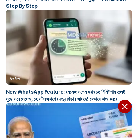
Step By Step
টেক টিপস
New WhatsApp Feature: মেসেজ ওপেন করার ১৫ মিনিট পার হলেই
মুছে যাবে মেসেজ, হোয়াটসঅ্যাপের নতুন ফিচার আসছে! যেভাবে কাজ করবে
মসজিদের মাইক কেন খুলছে পুলিশ?
ডিজিপির কাছে জবাব চাইলেন নওশাদ
সিদ্দিকী; ব্যাখ্যা না মিললে আইনি পদক্ষেপের
ইঙ্গিত