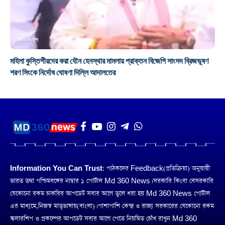
রাজ্য ও দেশ
মহিলা কুস্তিগীরদের করা যৌন হেনস্থার মামলায় প্রাক্তন বিজেপি সাংসদ ব্রিজভূষণ
শরণ সিংকে নির্দোষ ঘোষণা দিল্লি আদালতের
Information You Can Trust:
পাঠকদের Feedback(প্রতিক্রিয়া) অনুয়ায়ী
ভারত তথা পশ্চিমবঙ্গের নাম্বার ১ পোর্টাল Md 360 News। সরকারি কিংবা বেসরকারি
যেকোনো রকম চাকরির আপডেট সবার আগে তুলে ধরা হয় Md 360 News পোর্টাল
এর মাধ্যমে,নিজস্ব মাতৃভাষায়(বাংলা)। পাশাপাশি কেন্দ্র ও রাজ্য সরকারের যেকোনো রকম
স্কলারশিপ ও প্রকল্পের আপডেট সবার আগে পেতে নিয়মিত চোঁখ রাখুন Md 360