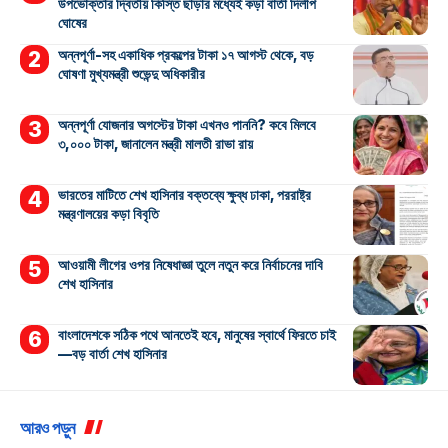
উপভোক্তার দ্বিতীয় কিস্তি ছাড়ার মধ্যেই কড়া বার্তা দিলীপ
ঘোষের
অন্নপূর্ণা-সহ একাধিক প্রকল্পের টাকা ১৭ আগস্ট থেকে, বড়
ঘোষণা মুখ্যমন্ত্রী শুভেন্দু অধিকারীর
অন্নপূর্ণা যোজনার অগস্টের টাকা এখনও পাননি? কবে মিলবে
৩,০০০ টাকা, জানালেন মন্ত্রী মালতী রাভা রায়
ভারতের মাটিতে শেখ হাসিনার বক্তব্যে ক্ষুব্ধ ঢাকা, পররাষ্ট্র
মন্ত্রণালয়ের কড়া বিবৃতি
আওয়ামী লীগের ওপর নিষেধাজ্ঞা তুলে নতুন করে নির্বাচনের দাবি
শেখ হাসিনার
বাংলাদেশকে সঠিক পথে আনতেই হবে, মানুষের স্বার্থে ফিরতে চাই
—বড় বার্তা শেখ হাসিনার
আরও পড়ুন