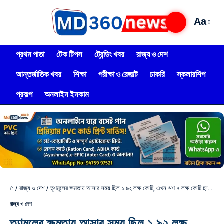
Aa
প্রথম পাতা
টেক টিপস
ট্রেন্ডিং খবর
রাজ্য ও দেশ
আন্তর্জাতিক খবর
শিক্ষা
পরীক্ষা ও রেজাল্ট
চাকরি
স্কলারশিপ
প্রকল্প
অনলাইন ইনকাম
⌂
/
রাজ্য ও দেশ
/
তৃণমূলের ক্ষমতায় আসার সময় ছিল ১.৯২ লক্ষ কোটি, এখন ঋণ ৭ লক্ষ কোটি ছাড়িয়েছে; দেনার খতিয়ান তুলে শাসকদলকে বিঁধলেন শমীক
রাজ্য ও দেশ
তৃণমূলের ক্ষমতায় আসার সময় ছিল ১.৯২ লক্ষ