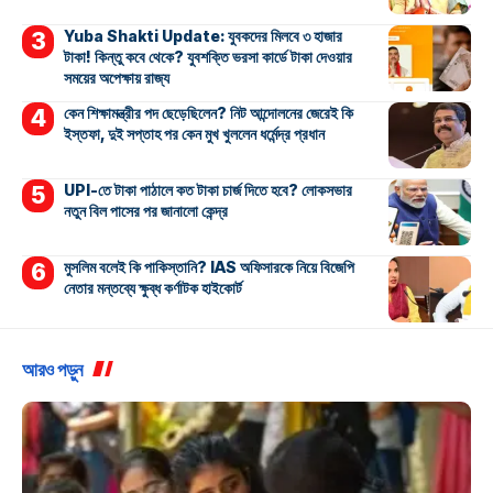
Yuba Shakti Update: যুবকদের মিলবে ৩ হাজার
টাকা! কিন্তু কবে থেকে? যুবশক্তি ভরসা কার্ডে টাকা দেওয়ার
সময়ের অপেক্ষায় রাজ্য
কেন শিক্ষামন্ত্রীর পদ ছেড়েছিলেন? নিট আন্দোলনের জেরেই কি
ইস্তফা, দুই সপ্তাহ পর কেন মুখ খুললেন ধর্মেন্দ্র প্রধান
UPI-তে টাকা পাঠালে কত টাকা চার্জ দিতে হবে? লোকসভার
নতুন বিল পাসের পর জানালো কেন্দ্র
মুসলিম বলেই কি পাকিস্তানি? IAS অফিসারকে নিয়ে বিজেপি
নেতার মন্তব্যে ক্ষুব্ধ কর্ণাটক হাইকোর্ট
আরও পড়ুন