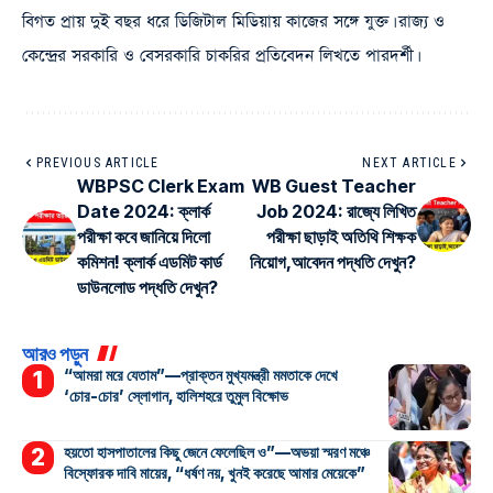
বিগত প্রায় দুই বছর ধরে ডিজিটাল মিডিয়ায় কাজের সঙ্গে যুক্ত। রাজ্য ও
কেন্দ্রের সরকারি ও বেসরকারি চাকরির প্রতিবেদন লিখতে পারদর্শী।
PREVIOUS ARTICLE
NEXT ARTICLE
WBPSC Clerk Exam
WB Guest Teacher
Date 2024: ক্লার্ক
Job 2024: রাজ্যে লিখিত
পরীক্ষা কবে জানিয়ে দিলো
পরীক্ষা ছাড়াই অতিথি শিক্ষক
কমিশন! ক্লার্ক এডমিট কার্ড
নিয়োগ,আবেদন পদ্ধতি দেখুন?
ডাউনলোড পদ্ধতি দেখুন?
আরও পড়ুন
“আমরা মরে যেতাম”—প্রাক্তন মুখ্যমন্ত্রী মমতাকে দেখে
‘চোর-চোর’ স্লোগান, হালিশহরে তুমুল বিক্ষোভ
হয়তো হাসপাতালের কিছু জেনে ফেলেছিল ও”—অভয়া স্মরণ মঞ্চে
বিস্ফোরক দাবি মায়ের, “ধর্ষণ নয়, খুনই করেছে আমার মেয়েকে”