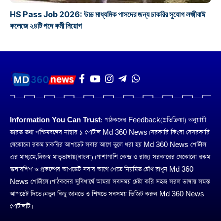
HS Pass Job 2026: উচ্চ মাধ্যমিক পাসদের জন্য চাকরির সুযোগ লক্ষ্মীবাঈ
কলেজে ২৪টি পদে কর্মী নিয়োগ
Information You Can Trust:
পাঠকদের Feedback(প্রতিক্রিয়া) অনুয়ায়ী
ভারত তথা পশ্চিমবঙ্গের নাম্বার ১ পোর্টাল Md 360 News। সরকারি কিংবা বেসরকারি
যেকোনো রকম চাকরির আপডেট সবার আগে তুলে ধরা হয় Md 360 News পোর্টাল
এর মাধ্যমে,নিজস্ব মাতৃভাষায়(বাংলা)। পাশাপাশি কেন্দ্র ও রাজ্য সরকারের যেকোনো রকম
স্কলারশিপ ও প্রকল্পের আপডেট সবার আগে পেতে নিয়মিত চোঁখ রাখুন Md 360
News পোর্টালে। পাঠকদের সুবিধার্থে আমরা সবসময় চেষ্টা করি সহজ সরল ভাষায় সমস্ত
আপডেট দিতে। নতুন কিছু জানতে ও শিখতে সবসময় ভিজিট করুন Md 360 News
পোর্টালটি।