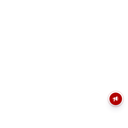
মসজিদের মাইক কেন খুলছে পুলিশ?
ডিজিপির কাছে জবাব চাইলেন নওশাদ
সিদ্দিকী; ব্যাখ্যা না মিললে আইনি পদক্ষেপের
ইঙ্গিত