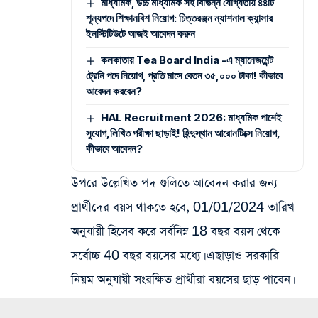
মাধ্যমিক, উচ্চ মাধ্যমিক সহ বিভিন্ন যোগ্যতায় ৪৪টি
শূন্যপদে শিক্ষানবিশ নিয়োগ: চিত্তরঞ্জন ন্যাশনাল ক্যান্সার
ইনস্টিটিউটে আজই আবেদন করুন
কলকাতায় Tea Board India -এ ম্যানেজমেন্ট
ট্রেনি পদে নিয়োগ, প্রতি মাসে বেতন ৩৫,০০০ টাকা! কীভাবে
আবেদন করবেন?
HAL Recruitment 2026: মাধ্যমিক পাশেই
সুযোগ,লিখিত পরীক্ষা ছাড়াই! হিন্দুস্থান আরোনটিক্সে নিয়োগ,
কীভাবে আবেদন?
উপরে উল্লেখিত পদ গুলিতে আবেদন করার জন্য
প্রার্থীদের বয়স থাকতে হবে, 01/01/2024 তারিখ
অনুযায়ী হিসেব করে সর্বনিম্ন 18 বছর বয়স থেকে
সর্বোচ্চ 40 বছর বয়সের মধ্যে। এছাড়াও সরকারি
নিয়ম অনুযায়ী সংরক্ষিত প্রার্থীরা বয়সের ছাড় পাবেন।