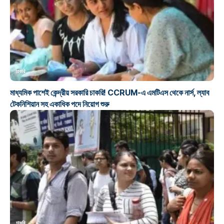
চাকরি
মাধ্যমিক পাশেই কেন্দ্রীয় সরকারি চাকরি! CCRUM-এ এমটিএস থেকে নার্স, ল্যাব
টেকনিশিয়ান সহ একাধিক পদে নিয়োগ শুরু
চাকরি