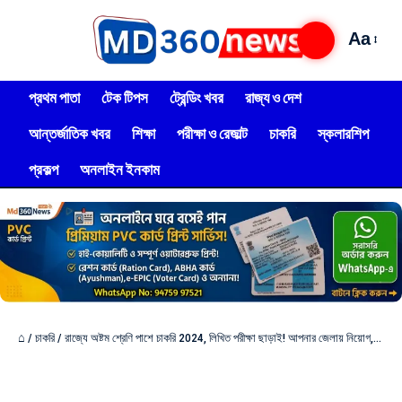
Aa
প্রথম পাতা
টেক টিপস
ট্রেন্ডিং খবর
রাজ্য ও দেশ
আন্তর্জাতিক খবর
শিক্ষা
পরীক্ষা ও রেজাল্ট
চাকরি
স্কলারশিপ
প্রকল্প
অনলাইন ইনকাম
⌂
/
চাকরি
/
রাজ্যে অষ্টম শ্রেণি পাশে চাকরি 2024, লিখিত পরীক্ষা ছাড়াই! আপনার জেলায় নিয়োগ,আবেদন পদ্ধতি দেখুন?