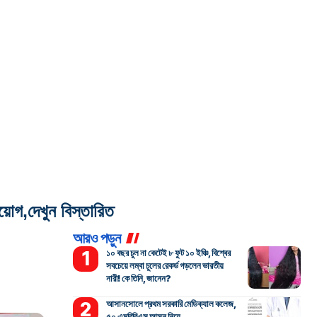
,দেখুন বিস্তারিত
আরও পড়ুন
১০ বছর চুল না কেটেই ৮ ফুট ১০ ইঞ্চি, বিশ্বের
সবচেয়ে লম্বা চুলের রেকর্ড গড়লেন ভারতীয়
নারী! কে তিনি, জানেন?
আসানসোলে প্রথম সরকারি মেডিক্যাল কলেজ,
৫০ এমবিবিএস আসন নিয়ে