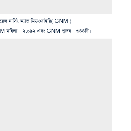
েনারেল নার্সিং অ্যান্ড মিড‌ওয়াইরি( GNM )
NM মহিলা – ২,০৯২ এবং GNM পুরুষ – ৩৪৪টি।