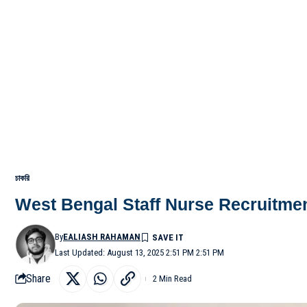
চাকরি
West Bengal Staff Nurse Recruitment 2025:
By
EALIASH RAHAMAN
Last Updated: August 13, 2025 2:51 PM 2:51 PM
Share
2 Min Read