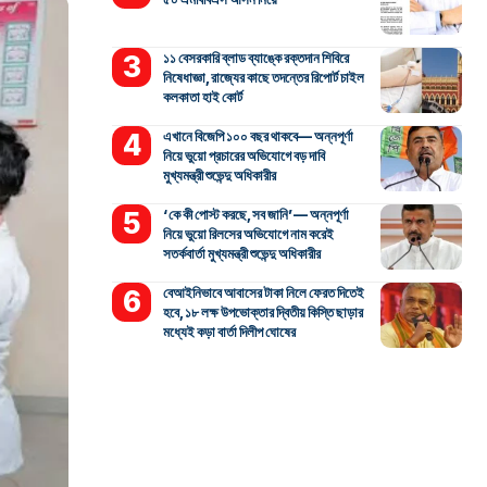
১১ বেসরকারি ব্লাড ব্যাঙ্কে রক্তদান শিবিরে
নিষেধাজ্ঞা, রাজ্যের কাছে তদন্তের রিপোর্ট চাইল
কলকাতা হাই কোর্ট
এখানে বিজেপি ১০০ বছর থাকবে— অন্নপূর্ণা
নিয়ে ভুয়ো প্রচারের অভিযোগে বড় দাবি
মুখ্যমন্ত্রী শুভেন্দু অধিকারীর
‘কে কী পোস্ট করছে, সব জানি’— অন্নপূর্ণা
নিয়ে ভুয়ো রিলসের অভিযোগে নাম করেই
সতর্কবার্তা মুখ্যমন্ত্রী শুভেন্দু অধিকারীর
বেআইনিভাবে আবাসের টাকা নিলে ফেরত দিতেই
হবে, ১৮ লক্ষ উপভোক্তার দ্বিতীয় কিস্তি ছাড়ার
মধ্যেই কড়া বার্তা দিলীপ ঘোষের