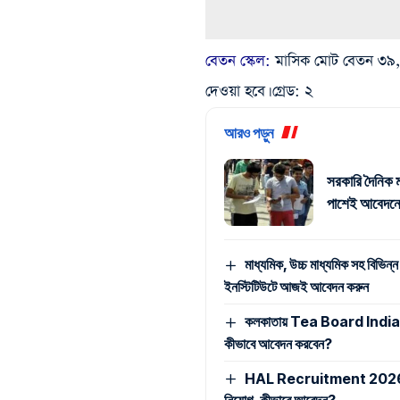
বেতন স্কেল:
মাসিক মোট বেতন ৩৯,৫
দেওয়া হবে। গ্রেড: ২
আরও পড়ুন
সরকারি দৈনিক ম
পাশেই আবেদনে
মাধ্যমিক, উচ্চ মাধ্যমিক সহ বিভিন্ন
ইনস্টিটিউটে আজই আবেদন করুন
কলকাতায় Tea Board India -এ ম্
কীভাবে আবেদন করবেন?
HAL Recruitment 2026: মাধ্যমি