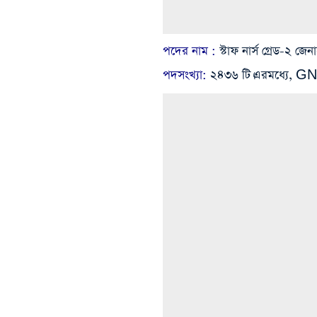
পদের নাম :
স্টাফ নার্স গ্রেড‌-২ জ
পদসংখ্যা:
২৪৩৬ টি।এরমধ্যে, G