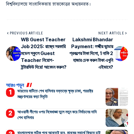
বিশ্ববিদ্যালয়ে সাংবাদিকতায় স্নাতকোত্তর অধ্যয়নরত।
PREVIOUS ARTICLE
NEXT ARTICLE
WB Guest Teacher
Lakshmi Bhandar
Job 2025: রাজ্যে সরকারি
Payment: লক্ষ্মীর ভান্ডার
মডেল স্কুলে Guest
প্রকল্পের টাকা দিলো, 1 নাকি 2
Teacher নিয়োগ-
হাজার চেক করুন টাকা এখুনি
ইন্টারভিউ দিয়ে! আবেদন করুন?
এইভাবে?
আরও পড়ুন
ভারতের মাটিতে শেখ হাসিনার বক্তব্যে ক্ষুব্ধ ঢাকা, পররাষ্ট্র
মন্ত্রণালয়ের কড়া বিবৃতি
আওয়ামী লীগের ওপর নিষেধাজ্ঞা তুলে নতুন করে নির্বাচনের দাবি
শেখ হাসিনার
বাংলাদেশকে সঠিক পথে আনতেই হবে, মানুষের স্বার্থে ফিরতে চাই