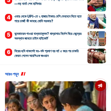
—বড় বার্তা শেখ হাসিনার
এবার থেকে UPI-তে ২ হাজার টাকার বেশি লেনদেনে দিতে হতে
পারে চার্জ! কী ভাবছে মোদি সরকার?
বন্দেমাতরম গাওয়া বাধ্যতামূলক? মাদ্রাসার নির্দেশ ঘিরে কেন্দ্রের
অবস্থান জানতে চাইল হাইকোর্ট
বিয়ের ছবি থাকলেই বর-বউ প্রমাণ হয় না! ৫ বছর পর চাকরি
ফেরত পেলেন আরপিএফ জওয়ান
আরও পড়ুন
মসজিদের মাইক কেন খুলছে পুলিশ?
ডিজিপির কাছে জবাব চাইলেন নওশাদ
সিদ্দিকী; ব্যাখ্যা না মিললে আইনি পদক্ষেপের
ইঙ্গিত