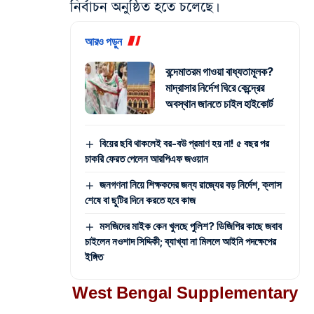
নির্বাচন অনুষ্ঠিত হতে চলেছে।
আরও পড়ুন
বন্দেমাতরম গাওয়া বাধ্যতামূলক?
মাদ্রাসার নির্দেশ ঘিরে কেন্দ্রের
অবস্থান জানতে চাইল হাইকোর্ট
বিয়ের ছবি থাকলেই বর-বউ প্রমাণ হয় না! ৫ বছর পর
চাকরি ফেরত পেলেন আরপিএফ জওয়ান
জনগণনা নিয়ে শিক্ষকদের জন্য রাজ্যের বড় নির্দেশ, ক্লাস
শেষে বা ছুটির দিনে করতে হবে কাজ
মসজিদের মাইক কেন খুলছে পুলিশ? ডিজিপির কাছে জবাব
চাইলেন নওশাদ সিদ্দিকী; ব্যাখ্যা না মিললে আইনি পদক্ষেপের
ইঙ্গিত
West Bengal Supplementary