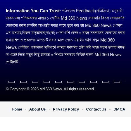
Information You Can Trust:
পাঠকদের Feedback(প্রতিক্রিয়া) অনুয়ায়ী
ভারত তথা পশ্চিমবঙ্গের নাম্বার ১ পোর্টাল Md 360 News। সরকারি কিংবা বেসরকারি
যেকোনো রকম চাকরির আপডেট সবার আগে তুলে ধরা হয় Md 360 News পোর্টাল
এর মাধ্যমে,নিজস্ব মাতৃভাষায়(বাংলা)। পাশাপাশি কেন্দ্র ও রাজ্য সরকারের যেকোনো রকম
স্কলারশিপ ও প্রকল্পের আপডেট সবার আগে পেতে নিয়মিত চোঁখ রাখুন Md 360
News পোর্টালে। পাঠকদের সুবিধার্থে আমরা সবসময় চেষ্টা করি সহজ সরল ভাষায় সমস্ত
আপডেট দিতে। নতুন কিছু জানতে ও শিখতে সবসময় ভিজিট করুন Md 360 News
পোর্টালটি।
© Copyright © 2026 Md 360 News. All rights reserved
Home
About Us
Privacy Policy
Contact Us
DMCA