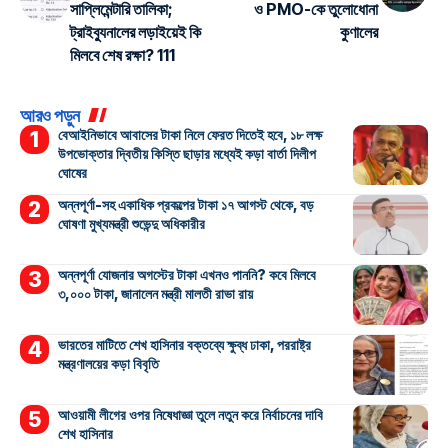
সাপ্লিমেন্টারি তালিকা;
ও PMO-কে তুলোধোনা
ট্রাইব্যুনালের লড়াইয়েই কি
কুণালের
মিলবে শেষ রক্ষা? 111
আরও পড়ুন
বেআইনিভাবে আবাসের টাকা নিলে ফেরত দিতেই হবে, ১৮ লক্ষ
উপভোক্তার দ্বিতীয় কিস্তি ছাড়ার মধ্যেই কড়া বার্তা দিলীপ
ঘোষের
অন্নপূর্ণা-সহ একাধিক প্রকল্পের টাকা ১৭ আগস্ট থেকে, বড়
ঘোষণা মুখ্যমন্ত্রী শুভেন্দু অধিকারীর
অন্নপূর্ণা যোজনার অগস্টের টাকা এখনও পাননি? কবে মিলবে
৩,০০০ টাকা, জানালেন মন্ত্রী মালতী রাভা রায়
ভারতের মাটিতে শেখ হাসিনার বক্তব্যে ক্ষুব্ধ ঢাকা, পররাষ্ট্র
মন্ত্রণালয়ের কড়া বিবৃতি
আওয়ামী লীগের ওপর নিষেধাজ্ঞা তুলে নতুন করে নির্বাচনের দাবি
শেখ হাসিনার