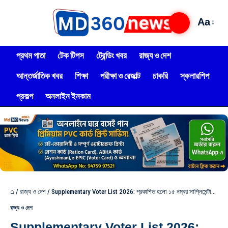
Aa
প্রথম পাতা
টেক টিপস
ট্রেন্ডিং খবর
রাজ্য ও দেশ
আন্তর্জাতিক খবর
শিক্ষা
পরীক্ষা ও রেজাল্ট
চাকরি
স্কলারশিপ
প্রকল্প
অনলাইন ইনকাম
⌂
/
রাজ্য ও দেশ
/
Supplementary Voter List 2026: প্রকাশিত হলো ১৫ নম্বর সাপ্লিমেন্টারি ভোটার তালিকা: নাম আছে তো আপনার? 111
রাজ্য ও দেশ
Supplementary Voter List 2026: