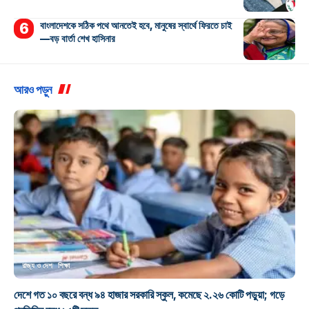
বাংলাদেশকে সঠিক পথে আনতেই হবে, মানুষের স্বার্থে ফিরতে চাই
—বড় বার্তা শেখ হাসিনার
আরও পড়ুন
রাজ্য ও দেশ
শিক্ষা
দেশে গত ১০ বছরে বন্ধ ৯৪ হাজার সরকারি স্কুল, কমেছে ২.২৬ কোটি পড়ুয়া; গড়ে