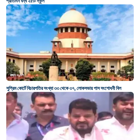
প্রতিদিন বন্ধ ২৫টি স্কুল
রাজ্য ও দেশ
সুপ্রিম কোর্টে বিচারপতির সংখ্যা ৩৩ থেকে ৩৭, লোকসভায় পাস সংশোধনী বিল