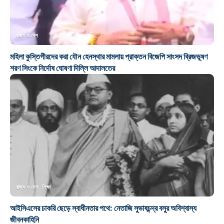
রাজ্য ও দেশ
মহিলা কুস্তিগীরদের করা যৌন হেনস্থার মামলায় প্রাক্তন বিজেপি সাংসদ ব্রিজভূষণ
শরণ সিংকে নির্দোষ ঘোষণা দিল্লি আদালতের
রাজ্য ও দেশ
শিক্ষা
আইসিএসের চাকরি ছেড়ে স্বাধীনতার পথে: নেতাজি সুভাষচন্দ্র বসুর অবিশ্বাস্য
জীবনকাহিনি