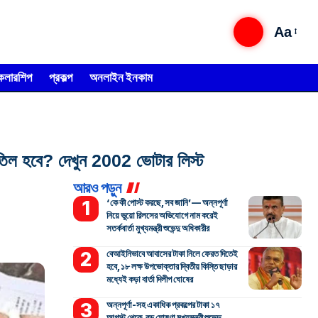
Aa
্কলারশিপ
প্রকল্প
অনলাইন ইনকাম
িল হবে? দেখুন 2002 ভোটার লিস্ট
আরও পড়ুন
‘কে কী পোস্ট করছে, সব জানি’— অন্নপূর্ণা
নিয়ে ভুয়ো রিলসের অভিযোগে নাম করেই
সতর্কবার্তা মুখ্যমন্ত্রী শুভেন্দু অধিকারীর
বেআইনিভাবে আবাসের টাকা নিলে ফেরত দিতেই
হবে, ১৮ লক্ষ উপভোক্তার দ্বিতীয় কিস্তি ছাড়ার
মধ্যেই কড়া বার্তা দিলীপ ঘোষের
অন্নপূর্ণা-সহ একাধিক প্রকল্পের টাকা ১৭
আগস্ট থেকে, বড় ঘোষণা মুখ্যমন্ত্রী শুভেন্দু