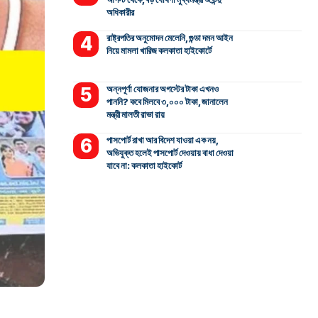
অধিকারীর
রাষ্ট্রপতির অনুমোদন মেলেনি, গুন্ডা দমন আইন
নিয়ে মামলা খারিজ কলকাতা হাইকোর্টে
অন্নপূর্ণা যোজনার অগস্টের টাকা এখনও
পাননি? কবে মিলবে ৩,০০০ টাকা, জানালেন
মন্ত্রী মালতী রাভা রায়
পাসপোর্ট রাখা আর বিদেশ যাওয়া এক নয়,
অভিযুক্ত হলেই পাসপোর্ট দেওয়ায় বাধা দেওয়া
যাবে না: কলকাতা হাইকোর্ট