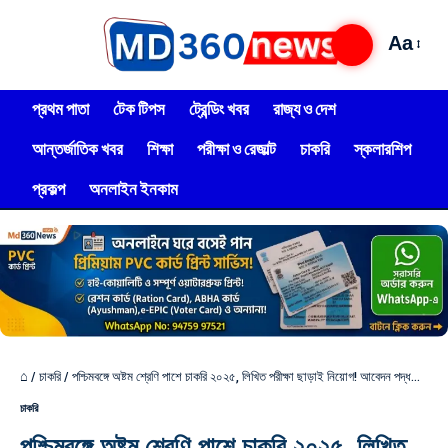
Aa
প্রথম পাতা
টেক টিপস
ট্রেন্ডিং খবর
রাজ্য ও দেশ
আন্তর্জাতিক খবর
শিক্ষা
পরীক্ষা ও রেজাল্ট
চাকরি
স্কলারশিপ
প্রকল্প
অনলাইন ইনকাম
⌂
/
চাকরি
/
পশ্চিমবঙ্গে অষ্টম শ্রেণি পাশে চাকরি ২০২৫, লিখিত পরীক্ষা ছাড়াই নিয়োগ! আবেদন পদ্ধতি দেখুন
চাকরি
পশ্চিমবঙ্গে অষ্টম শ্রেণি পাশে চাকরি ২০২৫, লিখিত