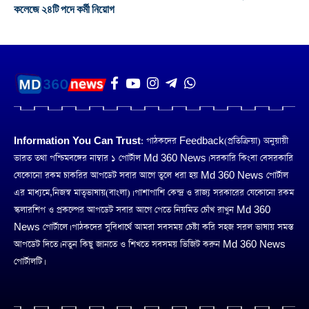
কলেজে ২৪টি পদে কর্মী নিয়োগ
Information You Can Trust:
পাঠকদের Feedback(প্রতিক্রিয়া) অনুয়ায়ী
ভারত তথা পশ্চিমবঙ্গের নাম্বার ১ পোর্টাল Md 360 News। সরকারি কিংবা বেসরকারি
যেকোনো রকম চাকরির আপডেট সবার আগে তুলে ধরা হয় Md 360 News পোর্টাল
এর মাধ্যমে,নিজস্ব মাতৃভাষায়(বাংলা)। পাশাপাশি কেন্দ্র ও রাজ্য সরকারের যেকোনো রকম
স্কলারশিপ ও প্রকল্পের আপডেট সবার আগে পেতে নিয়মিত চোঁখ রাখুন Md 360
News পোর্টালে। পাঠকদের সুবিধার্থে আমরা সবসময় চেষ্টা করি সহজ সরল ভাষায় সমস্ত
আপডেট দিতে। নতুন কিছু জানতে ও শিখতে সবসময় ভিজিট করুন Md 360 News
পোর্টালটি।