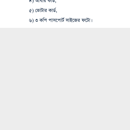
৪) আধার কার্ড,
৫) ভোটার কার্ড,
৬) ৩ কপি পাসপোর্ট সাইজের ফটো।