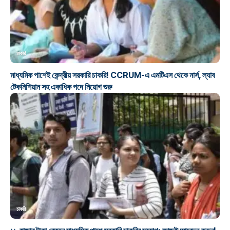
চাকরি
মাধ্যমিক পাশেই কেন্দ্রীয় সরকারি চাকরি! CCRUM-এ এমটিএস থেকে নার্স, ল্যাব
টেকনিশিয়ান সহ একাধিক পদে নিয়োগ শুরু
চাকরি