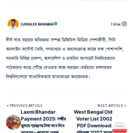
By
KHALEK RAHAMAN
Follow:
দীর্ঘ সাত বছরের অভিজ্ঞতা সম্পন্ন ডিজিটাল মিডিয়া পেশাজীবী, যিনি
অনলাইন কন্টেন্ট তৈরি, গণমাধ্যম ও তথ্যসংক্রান্ত কাজে দক্ষ। পাশাপাশি,
সরকারি বিভিন্ন প্রকল্প, স্কলারশিপ ও চাকরির আপডেট নিয়মিতভাবে
পাঠকদের কাছে পৌঁছে দেওয়ার কাজ করছেন। বর্তমানে মঙ্গলয়তন
বিশ্ববিদ্যালয়ে সাংবাদিকতায় স্নাতকোত্তর অধ্যয়নরত।
PREVIOUS ARTICLE
NEXT ARTICLE
Laxmi Bhandar
West Bengal Old
Payment 2025: লক্ষ্মীর
Voter List 2002
ভান্ডার প্রকল্পের টাকা কবে দিবে
PDF Download:
নতুনদের – জানালো দেখুন!
পশ্চিমবঙ্গ 2002 সালের