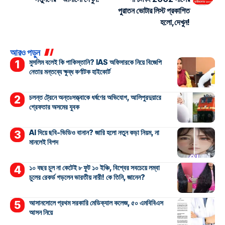
পুরাতন ভোটার লিস্ট প্রকাশিত
হলো,দেখুন!
আরও পড়ুন
মুসলিম বলেই কি পাকিস্তানি? IAS অফিসারকে নিয়ে বিজেপি
নেতার মন্তব্যে ক্ষুব্ধ কর্ণাটক হাইকোর্ট
চলন্ত ট্রেনে অন্তঃসত্ত্বাকে ধর্ষণের অভিযোগ, আলিপুরদুয়ারে
গ্রেফতার অসমের যুবক
AI দিয়ে ছবি-ভিডিও বানান? জারি হলো নতুন কড়া নিয়ম, না
মানলেই বিপদ
১০ বছর চুল না কেটেই ৮ ফুট ১০ ইঞ্চি, বিশ্বের সবচেয়ে লম্বা
চুলের রেকর্ড গড়লেন ভারতীয় নারী! কে তিনি, জানেন?
আসানসোলে প্রথম সরকারি মেডিক্যাল কলেজ, ৫০ এমবিবিএস
আসন নিয়ে