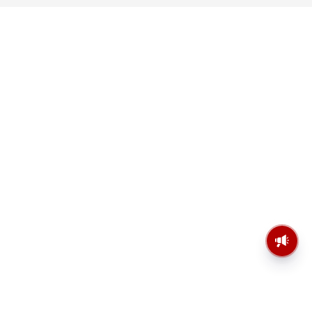
মসজিদের মাইক কেন খুলছে পুলিশ?
ডিজিপির কাছে জবাব চাইলেন নওশাদ
সিদ্দিকী; ব্যাখ্যা না মিললে আইনি পদক্ষেপের
ইঙ্গিত