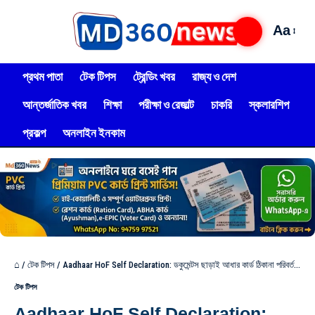
Aa
প্রথম পাতা
টেক টিপস
ট্রেন্ডিং খবর
রাজ্য ও দেশ
আন্তর্জাতিক খবর
শিক্ষা
পরীক্ষা ও রেজাল্ট
চাকরি
স্কলারশিপ
প্রকল্প
অনলাইন ইনকাম
⌂
/
টেক টিপস
/
Aadhaar HoF Self Declaration: ডকুমেন্টস ছাড়াই আধার কার্ড ঠিকানা পরিবর্তন অনলাইনে, দেখুন!
টেক টিপস
Aadhaar HoF Self Declaration: