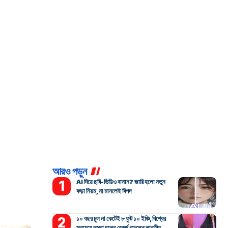
আরও পড়ুন
AI দিয়ে ছবি-ভিডিও বানান? জারি হলো নতুন
কড়া নিয়ম, না মানলেই বিপদ
১০ বছর চুল না কেটেই ৮ ফুট ১০ ইঞ্চি, বিশ্বের
সবচেয়ে লম্বা চুলের রেকর্ড গড়লেন ভারতীয়