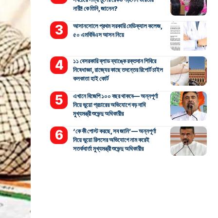
নারী! কে তিনি, জানেন?
আসানসোলে প্রথম সরকারি মেডিক্যাল কলেজ,
৫০ এমবিবিএস আসন নিয়ে
১১ বেসরকারি ব্লাড ব্যাঙ্কে রক্তদান শিবিরে
নিষেধাজ্ঞা, রাজ্যের কাছে তদন্তের রিপোর্ট চাইল
কলকাতা হাই কোর্ট
এখানে বিজেপি ১০০ বছর থাকবে— অন্নপূর্ণা
নিয়ে ভুয়ো প্রচারের অভিযোগে বড় দাবি
মুখ্যমন্ত্রী শুভেন্দু অধিকারীর
‘কে কী পোস্ট করছে, সব জানি’— অন্নপূর্ণা
নিয়ে ভুয়ো রিলসের অভিযোগে নাম করেই
সতর্কবার্তা মুখ্যমন্ত্রী শুভেন্দু অধিকারীর