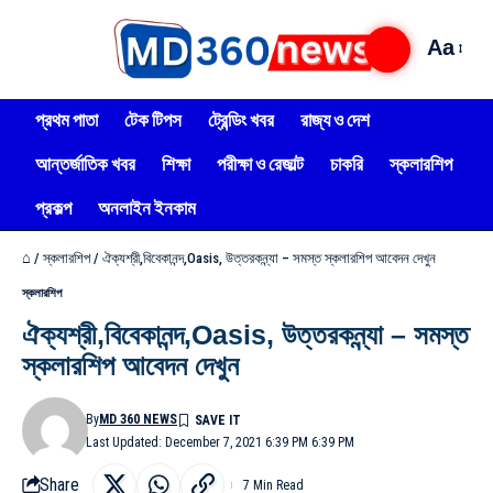
Aa
প্রথম পাতা
টেক টিপস
ট্রেন্ডিং খবর
রাজ্য ও দেশ
আন্তর্জাতিক খবর
শিক্ষা
পরীক্ষা ও রেজাল্ট
চাকরি
স্কলারশিপ
প্রকল্প
অনলাইন ইনকাম
⌂
/
স্কলারশিপ
/
ঐক্যশ্রী,বিবেকানন্দ,Oasis, উত্তরকন্ন্যা – সমস্ত স্কলারশিপ আবেদন দেখুন
স্কলারশিপ
ঐক্যশ্রী,বিবেকানন্দ,Oasis, উত্তরকন্ন্যা – সমস্ত
স্কলারশিপ আবেদন দেখুন
By
MD 360 NEWS
Last Updated: December 7, 2021 6:39 PM 6:39 PM
Share
7 Min Read