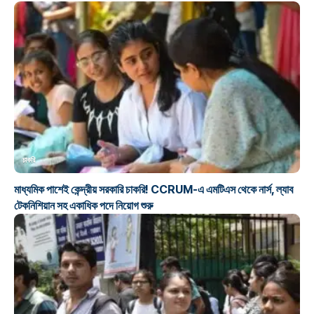
চাকরি
মাধ্যমিক পাশেই কেন্দ্রীয় সরকারি চাকরি! CCRUM-এ এমটিএস থেকে নার্স, ল্যাব
টেকনিশিয়ান সহ একাধিক পদে নিয়োগ শুরু