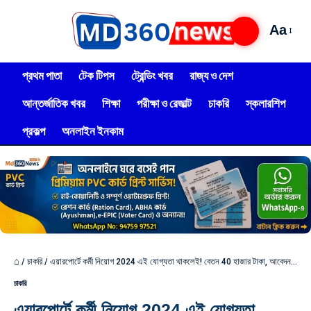
Aa
প্রথম পাতা
টেক টিপস
ট্রেন্ডিং খবর
রাজ্য ও দেশ
আন্তর্জাতিক খবর
শিক্ষা
পরীক্ষা ও রেজাল্ট
চাকরি
স্কলারশিপ
প্রকল্প
অনলাইন ইনকাম
⌂
/
চাকরি
/
এয়ারপোর্টে কর্মী নিয়োগ 2024 এই যোগ্যতা থাকলেই! বেতন 40 হাজার টাকা, আবেদন পদ্ধতি দেখুন
চাকরি
এয়ারপোর্টে কর্মী নিয়োগ 2024 এই যোগ্যতা