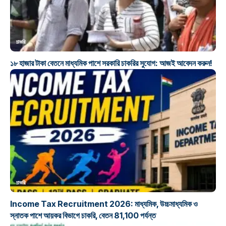
চাকরি
১৮ হাজার টাকা বেতনে মাধ্যমিক পাশে সরকারি চাকরির সুযোগ: আজই আবেদন করুন!
চাকরি
Income Tax Recruitment 2026: মাধ্যমিক, উচ্চমাধ্যমিক ও
স্নাতক পাশে আয়কর বিভাগে চাকরি, বেতন 81,100 পর্যন্ত