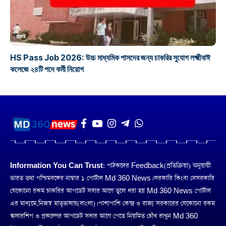
চাকরি
HS Pass Job 2026: উচ্চ মাধ্যমিক পাসদের জন্য চাকরির সুযোগ লক্ষ্মীবাঈ
কলেজে ২৪টি পদে কর্মী নিয়োগ
Information You Can Trust:
পাঠকদের Feedback(প্রতিক্রিয়া) অনুয়ায়ী
ভারত তথা পশ্চিমবঙ্গের নাম্বার ১ পোর্টাল Md 360 News। সরকারি কিংবা বেসরকারি
যেকোনো রকম চাকরির আপডেট সবার আগে তুলে ধরা হয় Md 360 News পোর্টাল
এর মাধ্যমে,নিজস্ব মাতৃভাষায়(বাংলা)। পাশাপাশি কেন্দ্র ও রাজ্য সরকারের যেকোনো রকম
স্কলারশিপ ও প্রকল্পের আপডেট সবার আগে পেতে নিয়মিত চোঁখ রাখুন Md 360