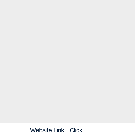
Website Link:-
Click