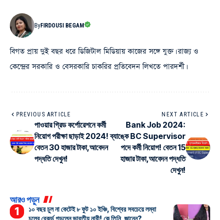
By
FIRDOUSI BEGAM
বিগত প্রায় দুই বছর ধরে ডিজিটাল মিডিয়ায় কাজের সঙ্গে যুক্ত। রাজ্য ও
কেন্দ্রের সরকারি ও বেসরকারি চাকরির প্রতিবেদন লিখতে পারদর্শী।
PREVIOUS ARTICLE
NEXT ARTICLE
পাওয়ার গ্রিড কর্পোরেশনে কর্মী
Bank Job 2024:
নিয়োগ পরীক্ষা ছাড়াই 2024!
ব্যাঙ্কে BC Supervisor
বেতন 30 হাজার টাকা,আবেদন
পদে কর্মী নিয়োগ! বেতন 15
পদ্ধতি দেখুন!
হাজার টাকা,আবেদন পদ্ধতি
দেখুন!
আরও পড়ুন
১০ বছর চুল না কেটেই ৮ ফুট ১০ ইঞ্চি, বিশ্বের সবচেয়ে লম্বা
চুলের রেকর্ড গড়লেন ভারতীয় নারী! কে তিনি, জানেন?