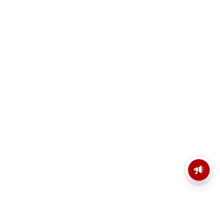
মসজিদের মাইক কেন খুলছে পুলিশ?
ডিজিপির কাছে জবাব চাইলেন নওশাদ
সিদ্দিকী; ব্যাখ্যা না মিললে আইনি পদক্ষেপের
ইঙ্গিত