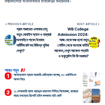
বিশ্ববিদ্যালয়ে সাংবাদিকতায় স্নাতকোত্তর অধ্যয়নরত।
PREVIOUS ARTICLE
NEXT ARTICLE
গ্রাম পঞ্চায়েত এলাকায় চালু
WB College
নতুন মোবাইল অ্যাপ ও নাম্বার!
Admission 2024:
অনলাইনে পাবেন ইনকাম
আজ থেকে শুরু হলো নতুন
সার্টিফিকেট সহ বিভিন্ন সুবিধা
পোর্টাল থেকে কলেজে ভর্তির
দেখুন?
আবেদন,দেখুন আবেদন পদ্ধতি
ও ডকুমেন্টস কি কি দরকার?
আরও পড়ুন
আসানসোলে প্রথম সরকারি মেডিক্যাল কলেজ, ৫০ এমবিবিএস
আসন নিয়ে
১১ বেসরকারি ব্লাড ব্যাঙ্কে রক্তদান শিবিরে নিষেধাজ্ঞা, রাজ্যের
কাছে তদন্তের রিপোর্ট চাইল কলকাতা হাই কোর্ট