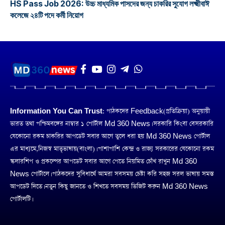
HS Pass Job 2026: উচ্চ মাধ্যমিক পাসদের জন্য চাকরির সুযোগ লক্ষ্মীবাঈ
কলেজে ২৪টি পদে কর্মী নিয়োগ
Information You Can Trust:
পাঠকদের Feedback(প্রতিক্রিয়া) অনুয়ায়ী
ভারত তথা পশ্চিমবঙ্গের নাম্বার ১ পোর্টাল Md 360 News। সরকারি কিংবা বেসরকারি
যেকোনো রকম চাকরির আপডেট সবার আগে তুলে ধরা হয় Md 360 News পোর্টাল
এর মাধ্যমে,নিজস্ব মাতৃভাষায়(বাংলা)। পাশাপাশি কেন্দ্র ও রাজ্য সরকারের যেকোনো রকম
স্কলারশিপ ও প্রকল্পের আপডেট সবার আগে পেতে নিয়মিত চোঁখ রাখুন Md 360
News পোর্টালে। পাঠকদের সুবিধার্থে আমরা সবসময় চেষ্টা করি সহজ সরল ভাষায় সমস্ত
আপডেট দিতে। নতুন কিছু জানতে ও শিখতে সবসময় ভিজিট করুন Md 360 News
পোর্টালটি।