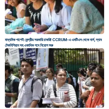
চাকরি
মাধ্যমিক পাশেই কেন্দ্রীয় সরকারি চাকরি! CCRUM-এ এমটিএস থেকে নার্স, ল্যাব
টেকনিশিয়ান সহ একাধিক পদে নিয়োগ শুরু
চাকরি