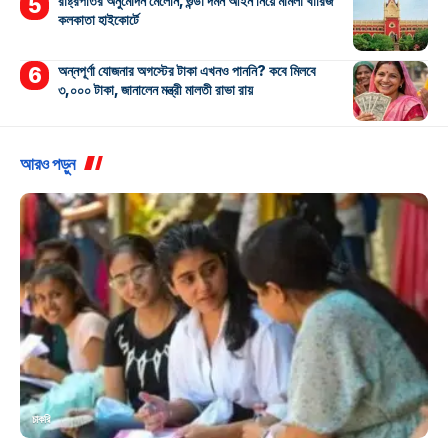
রাষ্ট্রপতির অনুমোদন মেলেনি, গুন্ডা দমন আইন নিয়ে মামলা খারিজ
কলকাতা হাইকোর্টে
অন্নপূর্ণা যোজনার অগস্টের টাকা এখনও পাননি? কবে মিলবে
৩,০০০ টাকা, জানালেন মন্ত্রী মালতী রাভা রায়
আরও পড়ুন
চাকরি