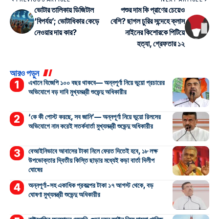
ভোটার তালিকায় ডিজিটাল
পশুর দাম কি প্রাণের চেয়েও
‘বিপর্যয়’; ভোটাধিকার কেড়ে
বেশি? ছাগল চুরির সন্দেহে ক্লাস
নেওয়ার দায় কার?
নাইনের কিশোরকে পিটিয়ে
হত্যা, গ্রেফতার ১২
আরও পড়ুন
এখানে বিজেপি ১০০ বছর থাকবে— অন্নপূর্ণা নিয়ে ভুয়ো প্রচারের
অভিযোগে বড় দাবি মুখ্যমন্ত্রী শুভেন্দু অধিকারীর
‘কে কী পোস্ট করছে, সব জানি’— অন্নপূর্ণা নিয়ে ভুয়ো রিলসের
অভিযোগে নাম করেই সতর্কবার্তা মুখ্যমন্ত্রী শুভেন্দু অধিকারীর
বেআইনিভাবে আবাসের টাকা নিলে ফেরত দিতেই হবে, ১৮ লক্ষ
উপভোক্তার দ্বিতীয় কিস্তি ছাড়ার মধ্যেই কড়া বার্তা দিলীপ
ঘোষের
অন্নপূর্ণা-সহ একাধিক প্রকল্পের টাকা ১৭ আগস্ট থেকে, বড়
ঘোষণা মুখ্যমন্ত্রী শুভেন্দু অধিকারীর