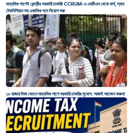
মাধ্যমিক পাশেই কেন্দ্রীয় সরকারি চাকরি! CCRUM-এ এমটিএস থেকে নার্স, ল্যাব
টেকনিশিয়ান সহ একাধিক পদে নিয়োগ শুরু
চাকরি
১৮ হাজার টাকা বেতনে মাধ্যমিক পাশে সরকারি চাকরির সুযোগ: আজই আবেদন করুন!