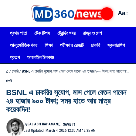
Aa
প্রথম পাতা
টেক টিপস
ট্রেন্ডিং খবর
রাজ্য ও দেশ
আন্তর্জাতিক খবর
শিক্ষা
পরীক্ষা ও রেজাল্ট
চাকরি
স্কলারশিপ
প্রকল্প
অনলাইন ইনকাম
⌂
/
চাকরি
/
BSNL এ চাকরির সুযোগ, মাস গেলে বেতন পাবেন ২৪ হাজার ৯০০ টাকা; সময় হাতে আর মাত্র কয়েকদিন!
চাকরি
BSNL এ চাকরির সুযোগ, মাস গেলে বেতন পাবেন
২৪ হাজার ৯০০ টাকা; সময় হাতে আর মাত্র
কয়েকদিন!
By
EALIASH RAHAMAN
Last Updated: March 4, 2026 12:35 AM 12:35 AM