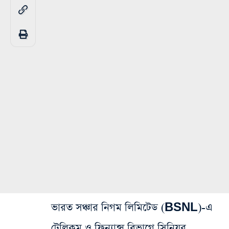
ভারত সঞ্চার নিগম লিমিটেড (BSNL)-এ
টেলিকম ও ফিন্যান্স বিভাগে সিনিয়র