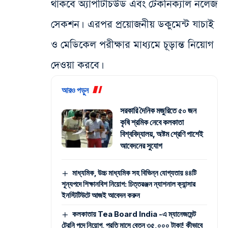
থাকবে অ্যাপটিচিউড এবং টেকনিক্যাল নলেজ
সেকশন। এরপর প্রয়োজনীয় ডকুমেন্ট যাচাই
ও মেডিকেল পরীক্ষার মাধ্যমে চূড়ান্ত নিয়োগ
দেওয়া করবে।
আরও পড়ুন
সরকারি দৈনিক মজুরিতে ৫০ জন
কৃষি শ্রমিক নেবে কলকাতা
বিশ্ববিদ্যালয়, অষ্টম শ্রেণি পাশেই
আবেদনের সুযোগ
মাধ্যমিক, উচ্চ মাধ্যমিক সহ বিভিন্ন যোগ্যতায় ৪৪টি
শূন্যপদে শিক্ষানবিশ নিয়োগ: চিত্তরঞ্জন ন্যাশনাল ক্যান্সার
ইনস্টিটিউটে আজই আবেদন করুন
কলকাতায় Tea Board India -এ ম্যানেজমেন্ট
ট্রেনি পদে নিয়োগ, প্রতি মাসে বেতন ৩৫,০০০ টাকা! কীভাবে