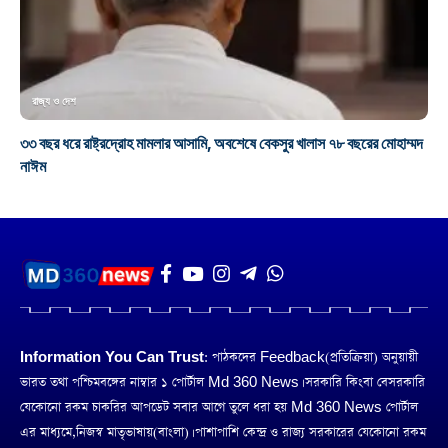
রাজ্য ও দেশ
৩৩ বছর ধরে রাষ্ট্রদ্রোহ মামলার আসামি, অবশেষে বেকসুর খালাস ৭৮ বছরের মোহাম্মদ
নাঈম
Information You Can Trust:
পাঠকদের Feedback(প্রতিক্রিয়া) অনুয়ায়ী
ভারত তথা পশ্চিমবঙ্গের নাম্বার ১ পোর্টাল Md 360 News। সরকারি কিংবা বেসরকারি
যেকোনো রকম চাকরির আপডেট সবার আগে তুলে ধরা হয় Md 360 News পোর্টাল
এর মাধ্যমে,নিজস্ব মাতৃভাষায়(বাংলা)। পাশাপাশি কেন্দ্র ও রাজ্য সরকারের যেকোনো রকম