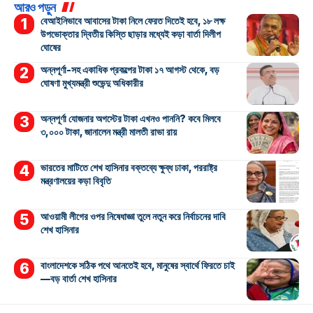
আরও পড়ুন
বেআইনিভাবে আবাসের টাকা নিলে ফেরত দিতেই হবে, ১৮ লক্ষ
উপভোক্তার দ্বিতীয় কিস্তি ছাড়ার মধ্যেই কড়া বার্তা দিলীপ
ঘোষের
অন্নপূর্ণা-সহ একাধিক প্রকল্পের টাকা ১৭ আগস্ট থেকে, বড়
ঘোষণা মুখ্যমন্ত্রী শুভেন্দু অধিকারীর
অন্নপূর্ণা যোজনার অগস্টের টাকা এখনও পাননি? কবে মিলবে
৩,০০০ টাকা, জানালেন মন্ত্রী মালতী রাভা রায়
ভারতের মাটিতে শেখ হাসিনার বক্তব্যে ক্ষুব্ধ ঢাকা, পররাষ্ট্র
মন্ত্রণালয়ের কড়া বিবৃতি
আওয়ামী লীগের ওপর নিষেধাজ্ঞা তুলে নতুন করে নির্বাচনের দাবি
শেখ হাসিনার
বাংলাদেশকে সঠিক পথে আনতেই হবে, মানুষের স্বার্থে ফিরতে চাই
—বড় বার্তা শেখ হাসিনার