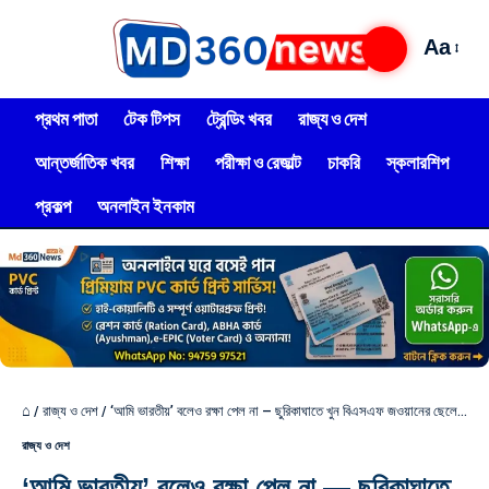
Aa
প্রথম পাতা
টেক টিপস
ট্রেন্ডিং খবর
রাজ্য ও দেশ
আন্তর্জাতিক খবর
শিক্ষা
পরীক্ষা ও রেজাল্ট
চাকরি
স্কলারশিপ
প্রকল্প
অনলাইন ইনকাম
⌂
/
রাজ্য ও দেশ
/
‘আমি ভারতীয়’ বলেও রক্ষা পেল না — ছুরিকাঘাতে খুন বিএসএফ জওয়ানের ছেলে – “I’m Indian” — Last Words of Tripura Student!
রাজ্য ও দেশ
‘আমি ভারতীয়’ বলেও রক্ষা পেল না — ছুরিকাঘাতে