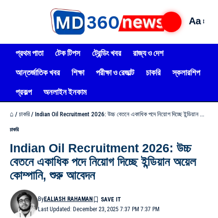
Aa
প্রথম পাতা
টেক টিপস
ট্রেন্ডিং খবর
রাজ্য ও দেশ
আন্তর্জাতিক খবর
শিক্ষা
পরীক্ষা ও রেজাল্ট
চাকরি
স্কলারশিপ
প্রকল্প
অনলাইন ইনকাম
⌂
/
চাকরি
/
Indian Oil Recruitment 2026: উচ্চ বেতনে একাধিক পদে নিয়োগ দিচ্ছে ইন্ডিয়ান অয়েল কোম্পানি, শুরু আবেদন
চাকরি
Indian Oil Recruitment 2026: উচ্চ
বেতনে একাধিক পদে নিয়োগ দিচ্ছে ইন্ডিয়ান অয়েল
কোম্পানি, শুরু আবেদন
By
EALIASH RAHAMAN
Last Updated: December 23, 2025 7:37 PM 7:37 PM