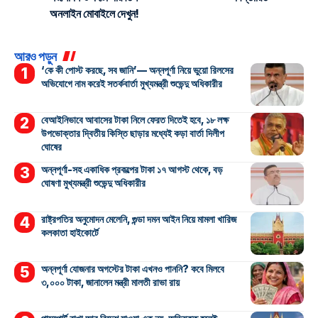
অনলাইন মোবাইলে দেখুন!
আরও পড়ুন
‘কে কী পোস্ট করছে, সব জানি’— অন্নপূর্ণা নিয়ে ভুয়ো রিলসের
অভিযোগে নাম করেই সতর্কবার্তা মুখ্যমন্ত্রী শুভেন্দু অধিকারীর
বেআইনিভাবে আবাসের টাকা নিলে ফেরত দিতেই হবে, ১৮ লক্ষ
উপভোক্তার দ্বিতীয় কিস্তি ছাড়ার মধ্যেই কড়া বার্তা দিলীপ
ঘোষের
অন্নপূর্ণা-সহ একাধিক প্রকল্পের টাকা ১৭ আগস্ট থেকে, বড়
ঘোষণা মুখ্যমন্ত্রী শুভেন্দু অধিকারীর
রাষ্ট্রপতির অনুমোদন মেলেনি, গুন্ডা দমন আইন নিয়ে মামলা খারিজ
কলকাতা হাইকোর্টে
অন্নপূর্ণা যোজনার অগস্টের টাকা এখনও পাননি? কবে মিলবে
৩,০০০ টাকা, জানালেন মন্ত্রী মালতী রাভা রায়