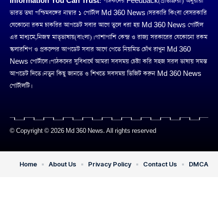
Information You Can Trust:
পাঠকদের Feedback(প্রতিক্রিয়া) অনুয়ায়ী
ভারত তথা পশ্চিমবঙ্গের নাম্বার ১ পোর্টাল Md 360 News। সরকারি কিংবা বেসরকারি
যেকোনো রকম চাকরির আপডেট সবার আগে তুলে ধরা হয় Md 360 News পোর্টাল
এর মাধ্যমে,নিজস্ব মাতৃভাষায়(বাংলা)। পাশাপাশি কেন্দ্র ও রাজ্য সরকারের যেকোনো রকম
স্কলারশিপ ও প্রকল্পের আপডেট সবার আগে পেতে নিয়মিত চোঁখ রাখুন Md 360
News পোর্টালে। পাঠকদের সুবিধার্থে আমরা সবসময় চেষ্টা করি সহজ সরল ভাষায় সমস্ত
আপডেট দিতে। নতুন কিছু জানতে ও শিখতে সবসময় ভিজিট করুন Md 360 News
পোর্টালটি।
© Copyright © 2026 Md 360 News. All rights reserved
Home
About Us
Privacy Policy
Contact Us
DMCA