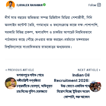
By
KHALEK RAHAMAN
Follow:
দীর্ঘ সাত বছরের অভিজ্ঞতা সম্পন্ন ডিজিটাল মিডিয়া পেশাজীবী, যিনি
অনলাইন কন্টেন্ট তৈরি, গণমাধ্যম ও তথ্যসংক্রান্ত কাজে দক্ষ। পাশাপাশি,
সরকারি বিভিন্ন প্রকল্প, স্কলারশিপ ও চাকরির আপডেট নিয়মিতভাবে
পাঠকদের কাছে পৌঁছে দেওয়ার কাজ করছেন। বর্তমানে মঙ্গলয়তন
বিশ্ববিদ্যালয়ে সাংবাদিকতায় স্নাতকোত্তর অধ্যয়নরত।
PREVIOUS ARTICLE
NEXT ARTICLE
ভগবানপুরে লাইভ শোয়ে
Indian Oil
সঙ্গীতশিল্পী লগ্নজিতা
Recruitment 2026:
চক্রবর্তীকে হেনস্তা, অভিযুক্ত
উচ্চ বেতনে একাধিক পদে
চার দিনের পুলিশ হেফাজতে
নিয়োগ দিচ্ছে ইন্ডিয়ান অয়েল
কোম্পানি, শুরু আবেদন