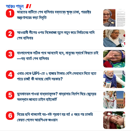
আরও পড়ুন
ভারতের মাটিতে শেখ হাসিনার বক্তব্যে ক্ষুব্ধ ঢাকা, পররাষ্ট্র
মন্ত্রণালয়ের কড়া বিবৃতি
আওয়ামী লীগের ওপর নিষেধাজ্ঞা তুলে নতুন করে নির্বাচনের দাবি
শেখ হাসিনার
বাংলাদেশকে সঠিক পথে আনতেই হবে, মানুষের স্বার্থে ফিরতে চাই
—বড় বার্তা শেখ হাসিনার
এবার থেকে UPI-তে ২ হাজার টাকার বেশি লেনদেনে দিতে হতে
পারে চার্জ! কী ভাবছে মোদি সরকার?
বন্দেমাতরম গাওয়া বাধ্যতামূলক? মাদ্রাসার নির্দেশ ঘিরে কেন্দ্রের
অবস্থান জানতে চাইল হাইকোর্ট
বিয়ের ছবি থাকলেই বর-বউ প্রমাণ হয় না! ৫ বছর পর চাকরি
ফেরত পেলেন আরপিএফ জওয়ান