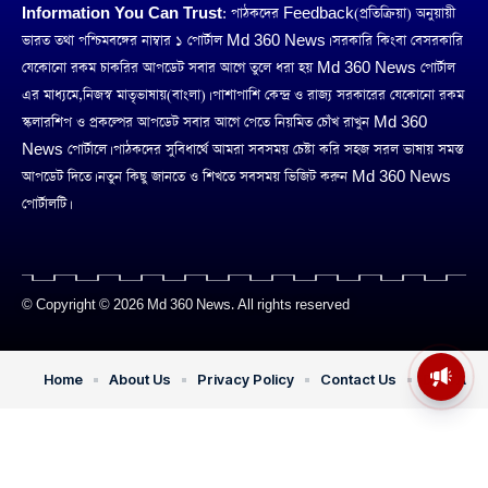
Information You Can Trust:
পাঠকদের Feedback(প্রতিক্রিয়া) অনুয়ায়ী
ভারত তথা পশ্চিমবঙ্গের নাম্বার ১ পোর্টাল Md 360 News। সরকারি কিংবা বেসরকারি
যেকোনো রকম চাকরির আপডেট সবার আগে তুলে ধরা হয় Md 360 News পোর্টাল
এর মাধ্যমে,নিজস্ব মাতৃভাষায়(বাংলা)। পাশাপাশি কেন্দ্র ও রাজ্য সরকারের যেকোনো রকম
স্কলারশিপ ও প্রকল্পের আপডেট সবার আগে পেতে নিয়মিত চোঁখ রাখুন Md 360
News পোর্টালে। পাঠকদের সুবিধার্থে আমরা সবসময় চেষ্টা করি সহজ সরল ভাষায় সমস্ত
আপডেট দিতে। নতুন কিছু জানতে ও শিখতে সবসময় ভিজিট করুন Md 360 News
পোর্টালটি।
© Copyright © 2026 Md 360 News. All rights reserved
মসজিদের মাইক কেন খুলছে পুলিশ?
Home
About Us
Privacy Policy
Contact Us
DMCA
ডিজিপির কাছে জবাব চাইলেন নওশাদ
সিদ্দিকী; ব্যাখ্যা না মিললে আইনি পদক্ষেপের
ইঙ্গিত