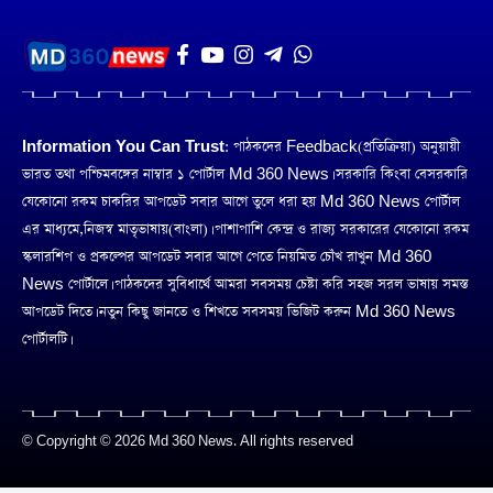
Information You Can Trust:
পাঠকদের Feedback(প্রতিক্রিয়া) অনুয়ায়ী
ভারত তথা পশ্চিমবঙ্গের নাম্বার ১ পোর্টাল Md 360 News। সরকারি কিংবা বেসরকারি
যেকোনো রকম চাকরির আপডেট সবার আগে তুলে ধরা হয় Md 360 News পোর্টাল
এর মাধ্যমে,নিজস্ব মাতৃভাষায়(বাংলা)। পাশাপাশি কেন্দ্র ও রাজ্য সরকারের যেকোনো রকম
স্কলারশিপ ও প্রকল্পের আপডেট সবার আগে পেতে নিয়মিত চোঁখ রাখুন Md 360
News পোর্টালে। পাঠকদের সুবিধার্থে আমরা সবসময় চেষ্টা করি সহজ সরল ভাষায় সমস্ত
আপডেট দিতে। নতুন কিছু জানতে ও শিখতে সবসময় ভিজিট করুন Md 360 News
পোর্টালটি।
© Copyright © 2026 Md 360 News. All rights reserved