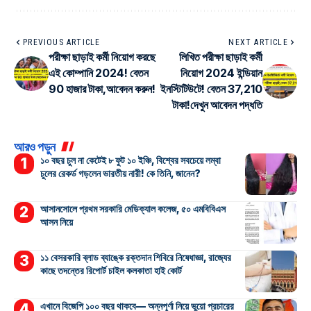
PREVIOUS ARTICLE
NEXT ARTICLE
পরীক্ষা ছাড়াই কর্মী নিয়োগ করছে
লিখিত পরীক্ষা ছাড়াই কর্মী
এই কোম্পানি 2024! বেতন
নিয়োগ 2024 ইন্ডিয়ান
90 হাজার টাকা,আবেদন করুন!
ইনস্টিটিউটে! বেতন 37,210
টাকা!দেখুন আবেদন পদ্ধতি
আরও পড়ুন
১০ বছর চুল না কেটেই ৮ ফুট ১০ ইঞ্চি, বিশ্বের সবচেয়ে লম্বা
চুলের রেকর্ড গড়লেন ভারতীয় নারী! কে তিনি, জানেন?
আসানসোলে প্রথম সরকারি মেডিক্যাল কলেজ, ৫০ এমবিবিএস
আসন নিয়ে
১১ বেসরকারি ব্লাড ব্যাঙ্কে রক্তদান শিবিরে নিষেধাজ্ঞা, রাজ্যের
কাছে তদন্তের রিপোর্ট চাইল কলকাতা হাই কোর্ট
এখানে বিজেপি ১০০ বছর থাকবে— অন্নপূর্ণা নিয়ে ভুয়ো প্রচারের