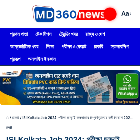
Aa
প্রথম পাতা
টেক টিপস
ট্রেন্ডিং খবর
রাজ্য ও দেশ
আন্তর্জাতিক খবর
শিক্ষা
পরীক্ষা ও রেজাল্ট
চাকরি
স্কলারশিপ
প্রকল্প
অনলাইন ইনকাম
⌂
/
চাকরি
/
ISI Kolkata Job 2024: পরীক্ষা ছাড়াই কলকাতায় বিশ্ববিদ্যালয়ে কর্মী নিয়োগ 2024, বেতন 35 হাজার টাকা,দেখুন!
চাকরি
ISI Kolkata Job 2024: পরীক্ষা ছাড়াই