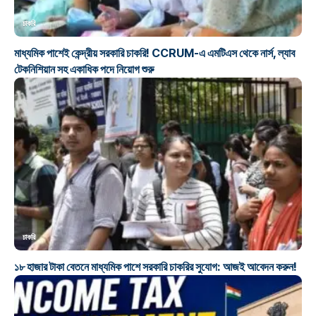
চাকরি
মাধ্যমিক পাশেই কেন্দ্রীয় সরকারি চাকরি! CCRUM-এ এমটিএস থেকে নার্স, ল্যাব
টেকনিশিয়ান সহ একাধিক পদে নিয়োগ শুরু
চাকরি
১৮ হাজার টাকা বেতনে মাধ্যমিক পাশে সরকারি চাকরির সুযোগ: আজই আবেদন করুন!