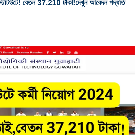
নস্টিটিউটে! বেতন 37,210 টাকা!দেখুন আবেদন পদ্ধতি