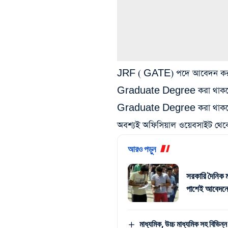
JRF ( GATE) পদে আবেদন করার জ
Graduate Degree করা থাকতে 
Graduate Degree করা থাকতে 
অবশ্যই অফিসিয়াল ওয়েবসাইট থেকে 
আরও পড়ুন
সরকারি দৈনিক ম
পাশেই আবেদনে
মাধ্যমিক, উচ্চ মাধ্যমিক সহ বিভিন্ন