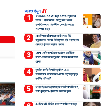
আরও পড়ুন
Yuba Shakti Update: যুবকদের
মিলবে ৩ হাজার টাকা! কিন্তু কবে থেকে?
যুবশক্তি ভরসা কার্ডে টাকা দেওয়ার সময়ের
অপেক্ষায় রাজ্য
কেন শিক্ষামন্ত্রীর পদ ছেড়েছিলেন? নিট
আন্দোলনের জেরেই কি ইস্তফা, দুই সপ্তাহ পর
কেন মুখ খুললেন ধর্মেন্দ্র প্রধান
UPI-তে টাকা পাঠালে কত টাকা চার্জ দিতে
হবে? লোকসভার নতুন বিল পাসের পর জানালো
কেন্দ্র
মুসলিম বলেই কি পাকিস্তানি? IAS
অফিসারকে নিয়ে বিজেপি নেতার মন্তব্যে ক্ষুব্ধ
কর্ণাটক হাইকোর্ট
চলন্ত ট্রেনে অন্তঃসত্ত্বাকে ধর্ষণের অভিযোগ,
আলিপুরদুয়ারে গ্রেফতার অসমের যুবক
AI দিয়ে ছবি-ভিডিও বানান? জারি হলো নতুন