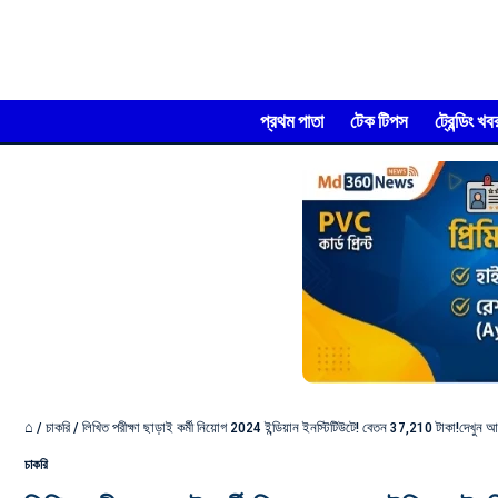
প্রথম পাতা
টেক টিপস
ট্রেন্ডিং খব
⌂
/
চাকরি
/
লিখিত পরীক্ষা ছাড়াই কর্মী নিয়োগ 2024 ইন্ডিয়ান ইনস্টিটিউটে! বেতন 37,210 টাকা!দেখুন 
চাকরি