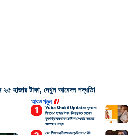
 হাজার টাকা, দেখুন আবেদন পদ্ধতি!
আরও পড়ুন
Yuba Shakti Update: যুবকদের
মিলবে ৩ হাজার টাকা! কিন্তু কবে থেকে?
যুবশক্তি ভরসা কার্ডে টাকা দেওয়ার সময়ের
অপেক্ষায় রাজ্য
কেন শিক্ষামন্ত্রীর পদ ছেড়েছিলেন? নিট