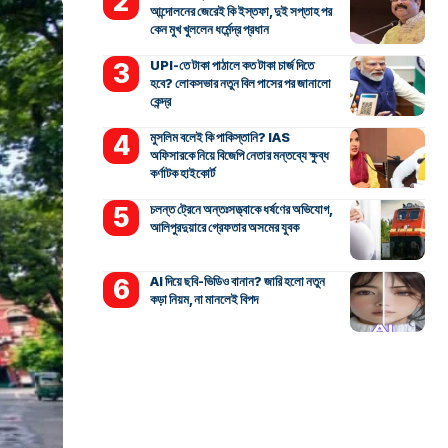
আন্দোলনের জেরেই কি ইস্তফা, দুই সপ্তাহ পর
কেন মুখ খুললেন ধর্মেন্দ্র প্রধান
UPI-তে টাকা পাঠালে কত টাকা চার্জ দিতে
হবে? লোকসভার নতুন বিল পাসের পর জানালো
কেন্দ্র
মুসলিম বলেই কি পাকিস্তানি? IAS
অফিসারকে নিয়ে বিজেপি নেতার মন্তব্যে ক্ষুব্ধ
কর্ণাটক হাইকোর্ট
চলন্ত ট্রেনে অন্তঃসত্ত্বাকে ধর্ষণের অভিযোগ,
আলিপুরদুয়ারে গ্রেফতার অসমের যুবক
AI দিয়ে ছবি-ভিডিও বানান? জারি হলো নতুন
কড়া নিয়ম, না মানলেই বিপদ