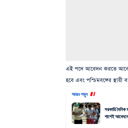
এই পদে আবেদন করতে আবেদনক
হবে এবং পশ্চিমবঙ্গের স্থায়ী 
আরও পড়ুন
সরকারি দৈনিক ম
পাশেই আবেদনে