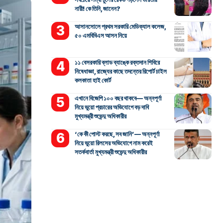
নারী! কে তিনি, জানেন?
আসানসোলে প্রথম সরকারি মেডিক্যাল কলেজ,
৫০ এমবিবিএস আসন নিয়ে
১১ বেসরকারি ব্লাড ব্যাঙ্কে রক্তদান শিবিরে
নিষেধাজ্ঞা, রাজ্যের কাছে তদন্তের রিপোর্ট চাইল
কলকাতা হাই কোর্ট
এখানে বিজেপি ১০০ বছর থাকবে— অন্নপূর্ণা
নিয়ে ভুয়ো প্রচারের অভিযোগে বড় দাবি
মুখ্যমন্ত্রী শুভেন্দু অধিকারীর
‘কে কী পোস্ট করছে, সব জানি’— অন্নপূর্ণা
নিয়ে ভুয়ো রিলসের অভিযোগে নাম করেই
সতর্কবার্তা মুখ্যমন্ত্রী শুভেন্দু অধিকারীর