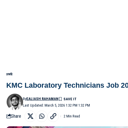
চাকরি
KMC Laboratory Technicians Job 2026: মাসি
By
EALIASH RAHAMAN
Last Updated: March 5, 2026 1:32 PM 1:32 PM
Share
2 Min Read