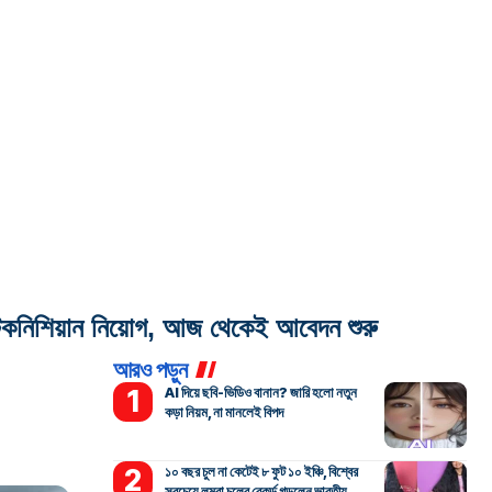
শিয়ান নিয়োগ, আজ থেকেই আবেদন শুরু
আরও পড়ুন
AI দিয়ে ছবি-ভিডিও বানান? জারি হলো নতুন
কড়া নিয়ম, না মানলেই বিপদ
১০ বছর চুল না কেটেই ৮ ফুট ১০ ইঞ্চি, বিশ্বের
সবচেয়ে লম্বা চুলের রেকর্ড গড়লেন ভারতীয়