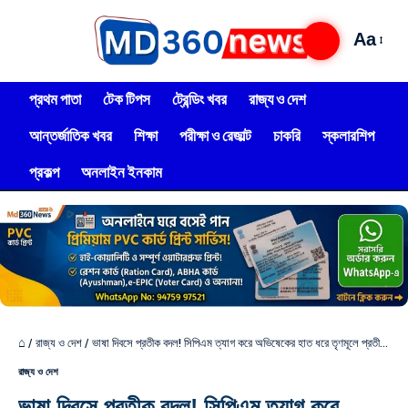
Aa
প্রথম পাতা
টেক টিপস
ট্রেন্ডিং খবর
রাজ্য ও দেশ
আন্তর্জাতিক খবর
শিক্ষা
পরীক্ষা ও রেজাল্ট
চাকরি
স্কলারশিপ
প্রকল্প
অনলাইন ইনকাম
⌂
/
রাজ্য ও দেশ
/
ভাষা দিবসে প্রতীক বদল! সিপিএম ত্যাগ করে অভিষেকের হাত ধরে তৃণমূলে প্রতীক উর রহমান
রাজ্য ও দেশ
ভাষা দিবসে প্রতীক বদল! সিপিএম ত্যাগ করে