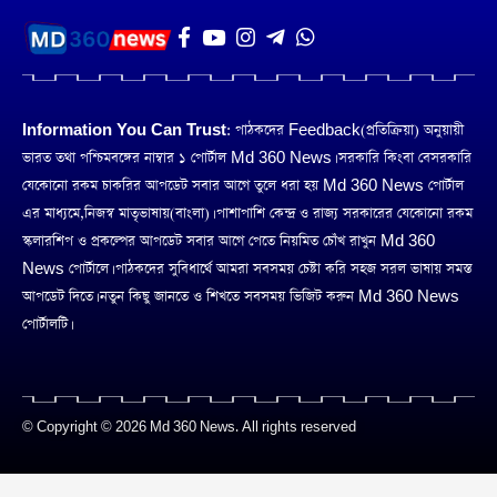
Information You Can Trust:
পাঠকদের Feedback(প্রতিক্রিয়া) অনুয়ায়ী
ভারত তথা পশ্চিমবঙ্গের নাম্বার ১ পোর্টাল Md 360 News। সরকারি কিংবা বেসরকারি
যেকোনো রকম চাকরির আপডেট সবার আগে তুলে ধরা হয় Md 360 News পোর্টাল
এর মাধ্যমে,নিজস্ব মাতৃভাষায়(বাংলা)। পাশাপাশি কেন্দ্র ও রাজ্য সরকারের যেকোনো রকম
স্কলারশিপ ও প্রকল্পের আপডেট সবার আগে পেতে নিয়মিত চোঁখ রাখুন Md 360
News পোর্টালে। পাঠকদের সুবিধার্থে আমরা সবসময় চেষ্টা করি সহজ সরল ভাষায় সমস্ত
আপডেট দিতে। নতুন কিছু জানতে ও শিখতে সবসময় ভিজিট করুন Md 360 News
পোর্টালটি।
© Copyright © 2026 Md 360 News. All rights reserved