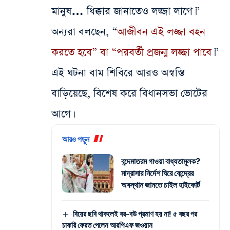
মানুষ… ধিক্কার জানাতেও লজ্জা লাগে।”
অন্যরা বলছেন, “
আজীবন এই লজ্জা বহন
করতে হবে” বা “পরবর্তী প্রজন্ম লজ্জা পাবে
।”
এই ঘটনা বাম শিবিরে আরও অস্বস্তি
বাড়িয়েছে, বিশেষ করে বিধানসভা ভোটের
আগে।
আরও পড়ুন
বন্দেমাতরম গাওয়া বাধ্যতামূলক?
মাদ্রাসার নির্দেশ ঘিরে কেন্দ্রের
অবস্থান জানতে চাইল হাইকোর্ট
বিয়ের ছবি থাকলেই বর-বউ প্রমাণ হয় না! ৫ বছর পর
চাকরি ফেরত পেলেন আরপিএফ জওয়ান