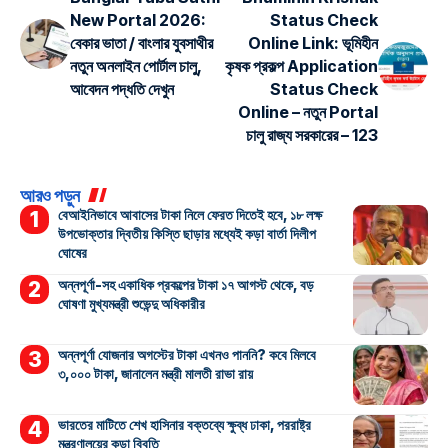
New Portal 2026:
Status Check
বেকার ভাতা / বাংলার যুবসাথীর
Online Link: ভূমিহীন
নতুন অনলাইন পোর্টাল চালু,
কৃষক প্রকল্প Application
আবেদন পদ্ধতি দেখুন
Status Check
Online – নতুন Portal
চালু রাজ্য সরকারের – 123
আরও পড়ুন
বেআইনিভাবে আবাসের টাকা নিলে ফেরত দিতেই হবে, ১৮ লক্ষ
উপভোক্তার দ্বিতীয় কিস্তি ছাড়ার মধ্যেই কড়া বার্তা দিলীপ
ঘোষের
অন্নপূর্ণা-সহ একাধিক প্রকল্পের টাকা ১৭ আগস্ট থেকে, বড়
ঘোষণা মুখ্যমন্ত্রী শুভেন্দু অধিকারীর
অন্নপূর্ণা যোজনার অগস্টের টাকা এখনও পাননি? কবে মিলবে
৩,০০০ টাকা, জানালেন মন্ত্রী মালতী রাভা রায়
ভারতের মাটিতে শেখ হাসিনার বক্তব্যে ক্ষুব্ধ ঢাকা, পররাষ্ট্র
মন্ত্রণালয়ের কড়া বিবৃতি