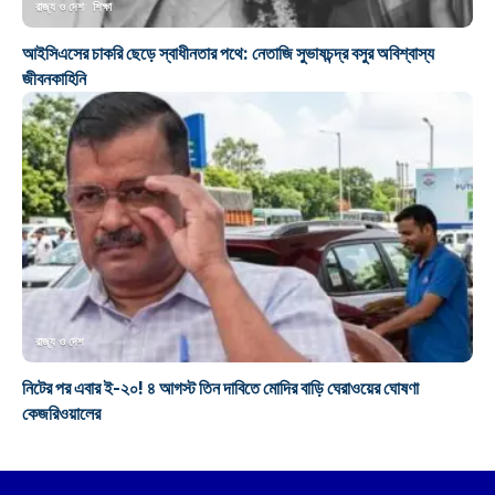
রাজ্য ও দেশ
শিক্ষা
আইসিএসের চাকরি ছেড়ে স্বাধীনতার পথে: নেতাজি সুভাষচন্দ্র বসুর অবিশ্বাস্য
জীবনকাহিনি
রাজ্য ও দেশ
নিটের পর এবার ই-২০! ৪ আগস্ট তিন দাবিতে মোদির বাড়ি ঘেরাওয়ের ঘোষণা
কেজরিওয়ালের