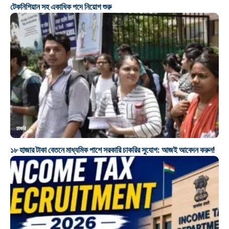
টেকনিশিয়ান সহ একাধিক পদে নিয়োগ শুরু
চাকরি
১৮ হাজার টাকা বেতনে মাধ্যমিক পাশে সরকারি চাকরির সুযোগ: আজই আবেদন করুন!