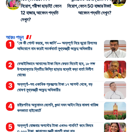
নিয়োগ,পরীক্ষা ছাড়াই! বেতন
নিয়োগ,বেতন 50 হাজার টাকা!
12 হাজার,আবেদন পদ্ধতি
আবেদন পদ্ধতি দেখুন?
দেখুন?
আরও পড়ুন
‘কে কী পোস্ট করছে, সব জানি’— অন্নপূর্ণা নিয়ে ভুয়ো রিলসের
অভিযোগে নাম করেই সতর্কবার্তা মুখ্যমন্ত্রী শুভেন্দু অধিকারীর
বেআইনিভাবে আবাসের টাকা নিলে ফেরত দিতেই হবে, ১৮ লক্ষ
উপভোক্তার দ্বিতীয় কিস্তি ছাড়ার মধ্যেই কড়া বার্তা দিলীপ
ঘোষের
অন্নপূর্ণা-সহ একাধিক প্রকল্পের টাকা ১৭ আগস্ট থেকে, বড়
ঘোষণা মুখ্যমন্ত্রী শুভেন্দু অধিকারীর
রাষ্ট্রপতির অনুমোদন মেলেনি, গুন্ডা দমন আইন নিয়ে মামলা খারিজ
কলকাতা হাইকোর্টে
অন্নপূর্ণা যোজনার অগস্টের টাকা এখনও পাননি? কবে মিলবে
৩,০০০ টাকা, জানালেন মন্ত্রী মালতী রাভা রায়