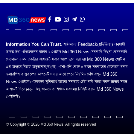
Information You Can Trust:
পাঠকদের Feedback(প্রতিক্রিয়া) অনুয়ায়ী
ভারত তথা পশ্চিমবঙ্গের নাম্বার ১ পোর্টাল Md 360 News। সরকারি কিংবা বেসরকারি
যেকোনো রকম চাকরির আপডেট সবার আগে তুলে ধরা হয় Md 360 News পোর্টাল
এর মাধ্যমে,নিজস্ব মাতৃভাষায়(বাংলা)। পাশাপাশি কেন্দ্র ও রাজ্য সরকারের যেকোনো রকম
স্কলারশিপ ও প্রকল্পের আপডেট সবার আগে পেতে নিয়মিত চোঁখ রাখুন Md 360
News পোর্টালে। পাঠকদের সুবিধার্থে আমরা সবসময় চেষ্টা করি সহজ সরল ভাষায় সমস্ত
আপডেট দিতে। নতুন কিছু জানতে ও শিখতে সবসময় ভিজিট করুন Md 360 News
পোর্টালটি।
© Copyright © 2026 Md 360 News. All rights reserved