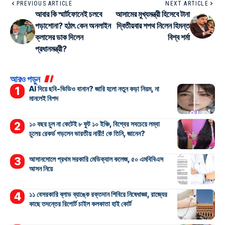
PREVIOUS ARTICLE
NEXT ARTICLE
আবার কি স্মার্টফোনেই চলবে
আসামের মুখ্যমন্ত্রী হিসেবে টানা
পড়াশোনা? হঠাৎ কেন অনলাইন
দ্বিতীয়বার শপথ নিলেন হিমন্ত
ক্লাসের ডাক দিলেন
বিশ্ব শর্মা
প্রধানমন্ত্রী?
আরও পড়ুন
AI দিয়ে ছবি-ভিডিও বানান? জারি হলো নতুন কড়া নিয়ম, না
মানলেই বিপদ
১০ বছর চুল না কেটেই ৮ ফুট ১০ ইঞ্চি, বিশ্বের সবচেয়ে লম্বা
চুলের রেকর্ড গড়লেন ভারতীয় নারী! কে তিনি, জানেন?
আসানসোলে প্রথম সরকারি মেডিক্যাল কলেজ, ৫০ এমবিবিএস
আসন নিয়ে
১১ বেসরকারি ব্লাড ব্যাঙ্কে রক্তদান শিবিরে নিষেধাজ্ঞা, রাজ্যের
কাছে তদন্তের রিপোর্ট চাইল কলকাতা হাই কোর্ট