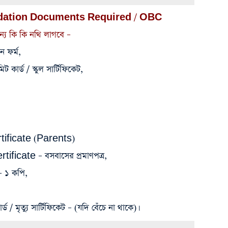
idation Documents Required / OBC
ন্য কি কি নথি লাগবে –
 ফর্ম,
ট কার্ড / স্কুল সার্টিফিকেট,
ficate (Parents)
icate – বসবাসের প্রমাণপত্র,
– ১ কপি,
 / মৃত্যু সার্টিফিকেট – (যদি বেঁচে না থাকে)।