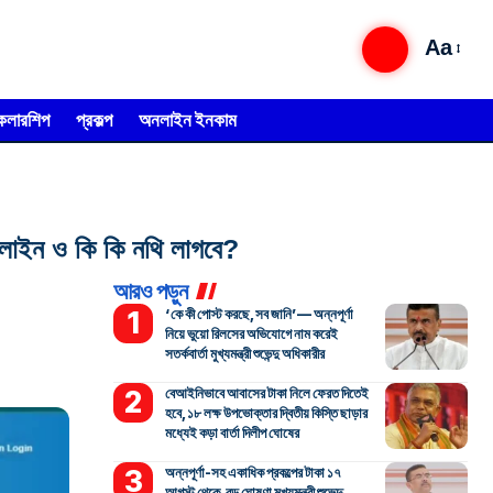
Aa
্কলারশিপ
প্রকল্প
অনলাইন ইনকাম
াইন ও কি কি নথি লাগবে?
আরও পড়ুন
‘কে কী পোস্ট করছে, সব জানি’— অন্নপূর্ণা
নিয়ে ভুয়ো রিলসের অভিযোগে নাম করেই
সতর্কবার্তা মুখ্যমন্ত্রী শুভেন্দু অধিকারীর
বেআইনিভাবে আবাসের টাকা নিলে ফেরত দিতেই
হবে, ১৮ লক্ষ উপভোক্তার দ্বিতীয় কিস্তি ছাড়ার
মধ্যেই কড়া বার্তা দিলীপ ঘোষের
অন্নপূর্ণা-সহ একাধিক প্রকল্পের টাকা ১৭
আগস্ট থেকে, বড় ঘোষণা মুখ্যমন্ত্রী শুভেন্দু