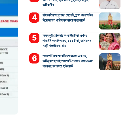
অধিকারীর
রাষ্ট্রপতির অনুমোদন মেলেনি, গুন্ডা দমন আইন
নিয়ে মামলা খারিজ কলকাতা হাইকোর্টে
অন্নপূর্ণা যোজনার অগস্টের টাকা এখনও
পাননি? কবে মিলবে ৩,০০০ টাকা, জানালেন
মন্ত্রী মালতী রাভা রায়
পাসপোর্ট রাখা আর বিদেশ যাওয়া এক নয়,
অভিযুক্ত হলেই পাসপোর্ট দেওয়ায় বাধা দেওয়া
যাবে না: কলকাতা হাইকোর্ট