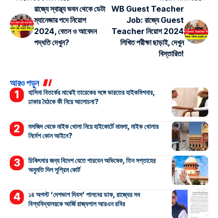
রাজ্যে স্বাস্থ্য ভবন থেকে ডেটা
WB Guest Teacher
ম্যানেজার পদে নিয়োগ
Job: রাজ্যে Guest
2024, বেতন ও আবেদন
Teacher নিয়োগ 2024
পদ্ধতি দেখুন?
লিখিত পরীক্ষা ছাড়াই, দেখুন
বিস্তারিত!
আরও পড়ুন
হাসিনা বিতর্কের মাঝেই তারেকের সঙ্গে ভারতের হাইকমিশনার,
ঢাকার বৈঠকে কী নিয়ে আলোচনা?
মসজিদ থেকে মাইক খোলা নিয়ে হাইকোর্টে মামলা, মাইক খোলার
নির্দেশ কোন আইনে?
চিকিৎসার জন্য বিদেশ যেতে পারবেন অভিষেক, তিন সপ্তাহের
অনুমতি দিল সুপ্রিম কোর্ট
১৪ অগস্ট ‘দেশভাগ দিবস’ পালনের ডাক, রাজ্যের সব
বিশ্ববিদ্যালয়কে আর্জি রাজ্যপাল আরএন রবির