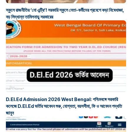
স্কুলে রাজনীতির ‘নো এন্ট্রি’! সরকারি স্কুলে নেতা-কর্মীদের প্রবেশে কড়া নিষেধাজ্ঞা,
বড় সিদ্ধান্ত তামিলনাড়ু সরকারের
শিক্ষা
D.El.Ed Admission 2026 West Bengal: পশ্চিমবঙ্গে সরকারি
কলেজে D.El.Ed ভর্তির আবেদন শুরু, যোগ্যতা, বয়সসীমা, ফি ও আবেদন পদ্ধতি
জানুন