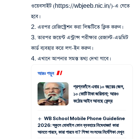
ওয়েবসাইট (https://wbjeeb.nic.in/)-এ যেতে
হবে।
2. এরপর রেজিস্ট্রেশন করা লিঙ্কটিতে ক্লিক করুন।
3. তারপর জয়েন্ট এন্ট্রান্স পরীক্ষার রেজাল্ট-এডমিট‌
কার্ড‌ ব্যবহার করে লগ-ইন করুন।
4. এখানে আপনার সমস্ত তথ্য দেখা যাবে।
আরও পড়ুন
প্রশ্নফাঁসে এবার ১০ বছরের জেল,
১০ কোটি টাকা জরিমানা; আরও
কঠোর আইন আনছে কেন্দ্র
WB School Mobile Phone Guideline
2026: স্কুলে মোবাইল ফোন ব্যবহারে নিষেধাজ্ঞা! কারা
আনতে পারবে, কারা পারবে না? শিক্ষা সংসদের নির্দেশিকা দেখুন