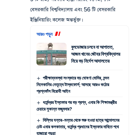
বেসরকারি বিশ্ববিদ্যালয় এবং 56 টি বেসরকারি
ইঞ্জিনিয়ারিং কলেজ অন্তর্ভুক্ত।
আরও পড়ুন
বুলডোজার চলবে না আপাতত,
আজম খানের জৌহর বিশ্ববিদ্যালয়
নিয়ে বড় নির্দেশ আদালতের
পরীক্ষাব্যবস্থা সংস্কারে বড় ঘোষণা মোদির, নন্দন
নিলেকানির নেতৃত্বে টাস্কফোর্স; আসছে আরও কঠোর
প্রশ্নফাঁস বিরোধী আইন
ধর্মেন্দ্রর ইস্তফার পর বড় প্রশ্ন, এবার কি শিক্ষামন্ত্রীর
চেয়ারে সুকান্ত মজুমদার?
দিল্লির যন্তর-মন্তর থেকে শুরু হওয়া ছাত্র আন্দোলনের
ঢেউ এবার কলকাতায়, ধর্মেন্দ্র প্রধানের ইস্তফার দাবিতে পথে
হাজারো পড়ুয়া