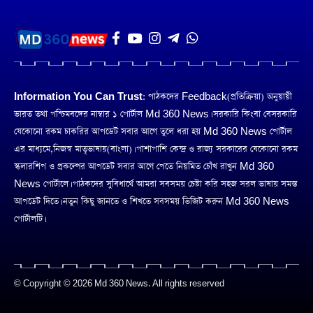
Information You Can Trust:
পাঠকদের Feedback(প্রতিক্রিয়া) অনুয়ায়ী
ভারত তথা পশ্চিমবঙ্গের নাম্বার ১ পোর্টাল Md 360 News। সরকারি কিংবা বেসরকারি
যেকোনো রকম চাকরির আপডেট সবার আগে তুলে ধরা হয় Md 360 News পোর্টাল
এর মাধ্যমে,নিজস্ব মাতৃভাষায়(বাংলা)। পাশাপাশি কেন্দ্র ও রাজ্য সরকারের যেকোনো রকম
স্কলারশিপ ও প্রকল্পের আপডেট সবার আগে পেতে নিয়মিত চোঁখ রাখুন Md 360
News পোর্টালে। পাঠকদের সুবিধার্থে আমরা সবসময় চেষ্টা করি সহজ সরল ভাষায় সমস্ত
আপডেট দিতে। নতুন কিছু জানতে ও শিখতে সবসময় ভিজিট করুন Md 360 News
পোর্টালটি।
© Copyright © 2026 Md 360 News. All rights reserved