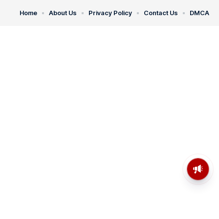
Home
About Us
Privacy Policy
Contact Us
DMCA
মসজিদের মাইক কেন খুলছে পুলিশ?
ডিজিপির কাছে জবাব চাইলেন নওশাদ
সিদ্দিকী; ব্যাখ্যা না মিললে আইনি পদক্ষেপের
ইঙ্গিত