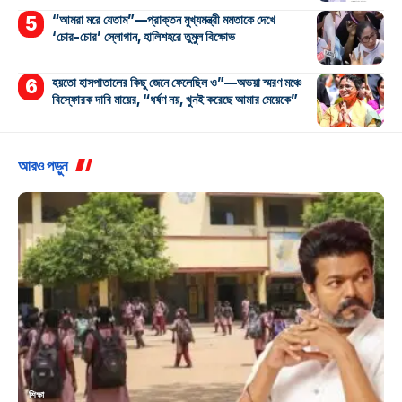
“আমরা মরে যেতাম”—প্রাক্তন মুখ্যমন্ত্রী মমতাকে দেখে
‘চোর-চোর’ স্লোগান, হালিশহরে তুমুল বিক্ষোভ
হয়তো হাসপাতালের কিছু জেনে ফেলেছিল ও”—অভয়া স্মরণ মঞ্চে
বিস্ফোরক দাবি মায়ের, “ধর্ষণ নয়, খুনই করেছে আমার মেয়েকে”
আরও পড়ুন
শিক্ষা