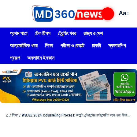
Aa
প্রথম পাতা
টেক টিপস
ট্রেন্ডিং খবর
রাজ্য ও দেশ
আন্তর্জাতিক খবর
শিক্ষা
পরীক্ষা ও রেজাল্ট
চাকরি
স্কলারশিপ
প্রকল্প
অনলাইন ইনকাম
⌂
/
শিক্ষা
/
WBJEE 2024 Counseling Process: জয়েন্ট এন্ট্রান্সের কাউন্সেলিং কবে এবং কিভাবে? বেড়েছে কলেজের সংখ্যা!দেখুন বিস্তারিত?