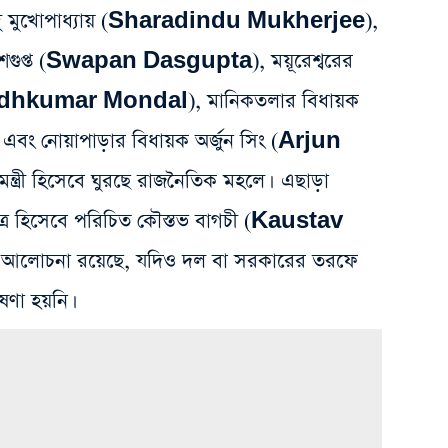
ন্দু মুখোপাধ্যায় (Sharadindu Mukherjee),
দাশগুপ্ত (Swapan Dasgupta), ময়ূরেশ্বরের
 (Dudhkumar Mondal), মানিকতলার বিধায়ক
ং নোয়াপাড়ার বিধায়ক অর্জুন সিং (Arjun
্ত্রী হিসেবে ঘুরছে রাজনৈতিক মহলে। এছাড়া
্র হিসেবে পরিচিত কৌস্তভ বাগচী (Kaustav
আলোচনা রয়েছে, যদিও দল বা সরকারের তরফে
ণা হয়নি।