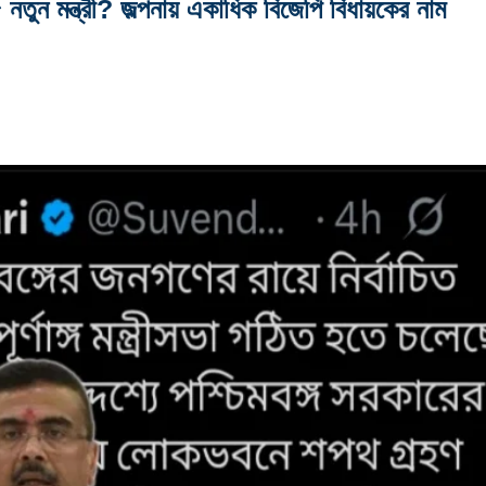
৫ নতুন মন্ত্রী? জল্পনায় একাধিক বিজেপি বিধায়কের নাম