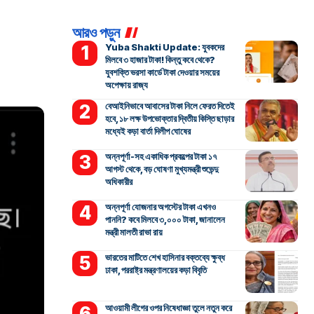
আরও পড়ুন
Yuba Shakti Update: যুবকদের
মিলবে ৩ হাজার টাকা! কিন্তু কবে থেকে?
যুবশক্তি ভরসা কার্ডে টাকা দেওয়ার সময়ের
অপেক্ষায় রাজ্য
বেআইনিভাবে আবাসের টাকা নিলে ফেরত দিতেই
হবে, ১৮ লক্ষ উপভোক্তার দ্বিতীয় কিস্তি ছাড়ার
মধ্যেই কড়া বার্তা দিলীপ ঘোষের
অন্নপূর্ণা-সহ একাধিক প্রকল্পের টাকা ১৭
আগস্ট থেকে, বড় ঘোষণা মুখ্যমন্ত্রী শুভেন্দু
অধিকারীর
অন্নপূর্ণা যোজনার অগস্টের টাকা এখনও
পাননি? কবে মিলবে ৩,০০০ টাকা, জানালেন
মন্ত্রী মালতী রাভা রায়
ভারতের মাটিতে শেখ হাসিনার বক্তব্যে ক্ষুব্ধ
ঢাকা, পররাষ্ট্র মন্ত্রণালয়ের কড়া বিবৃতি
আওয়ামী লীগের ওপর নিষেধাজ্ঞা তুলে নতুন করে