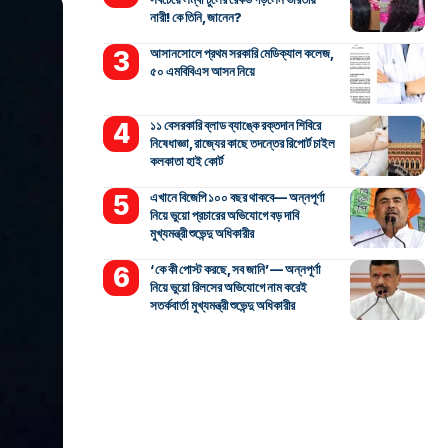
নারী! কে তিনি, জানেন?
আসানসোলে প্রথম সরকারি মেডিক্যাল কলেজ,
৫০ এমবিবিএস আসন নিয়ে
১১ বেসরকারি ব্লাড ব্যাঙ্কে রক্তদান শিবিরে
নিষেধাজ্ঞা, রাজ্যের কাছে তদন্তের রিপোর্ট চাইল
কলকাতা হাই কোর্ট
এখানে বিজেপি ১০০ বছর থাকবে— অন্নপূর্ণা
নিয়ে ভুয়ো প্রচারের অভিযোগে বড় দাবি
মুখ্যমন্ত্রী শুভেন্দু অধিকারীর
‘কে কী পোস্ট করছে, সব জানি’— অন্নপূর্ণা
নিয়ে ভুয়ো রিলসের অভিযোগে নাম করেই
সতর্কবার্তা মুখ্যমন্ত্রী শুভেন্দু অধিকারীর