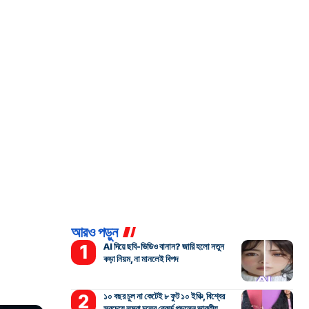
আরও পড়ুন
AI দিয়ে ছবি-ভিডিও বানান? জারি হলো নতুন
কড়া নিয়ম, না মানলেই বিপদ
১০ বছর চুল না কেটেই ৮ ফুট ১০ ইঞ্চি, বিশ্বের
সবচেয়ে লম্বা চুলের রেকর্ড গড়লেন ভারতীয়