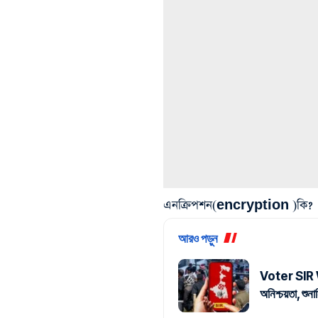
এনক্রিপশন(encryption )কি?
আরও পড়ুন
Voter SIR W
অনিশ্চয়তা, শু