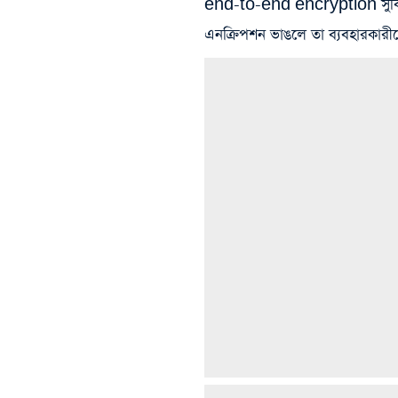
end-to-end encryption সুবিধার
এনক্রিপশন ভাঙলে তা ব্যবহারকারীদে